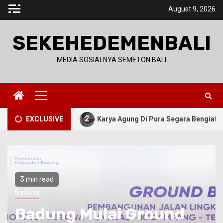
Skip
August 9, 2026
to
content
SEKEHEDEMENBALI
MEDIA SOSIALNYA SEMETON BALI
Primary
Menu
2
EXCLUSIVE
Karya Agung Di Pura Segara Bengiat, Bupati Tandatanga