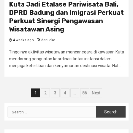
Kuta Jadi Etalase Pariwisata Bali,
DPRD Badung dan Imigrasi Perkuat
Perkuat Sinergi Pengawasan
Wisatawan Asing
4 weeks ago
deni oke
Tingginya aktivitas wisatawan mancanegara di kawasan Kuta
mendorong penguatan koordinasi lintas instansi dalam
menjaga ketertiban dan kenyamanan destinasi wisata. Hal...
Posts
1
2
3
4
…
86
Next
navigation
Search
for: