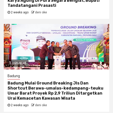
Karya Agung Di Pura Segara Bengiat, Bupati
Tandatangani Prasasti
2 weeks ago
deni oke
3 min read
Badung
Badung Mulai Ground Breaking Jls Dan
Shortcut Berawa–umalas–kedampang–teuku
Umar Barat Proyek Rp 2,9 Triliun Ditargetkan
Urai Kemacetan Kawasan Wisata
2 weeks ago
deni oke