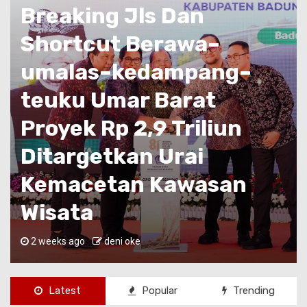
1 min read
Badung
Jalan Santai Hut Ke-27
Desa Cemagi, Bupati Adi
Arnawa Ajak Jaga
Persatuan Dan Pilah
Sampah
2 weeks ago
deni oke
Latest
Popular
Trending