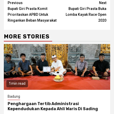
Continue
Previous
Next
Bupati Giri Prasta Komit
Bupati Giri Prasta Buka
Reading
Prioritaskan APBD Untuk
Lomba Kayak Race Open
Ringankan Beban Masyarakat
2020
MORE STORIES
1 min read
Badung
Penghargaan Tertib Administrasi
Kependudukan Kepada Ahli Waris Di Sading