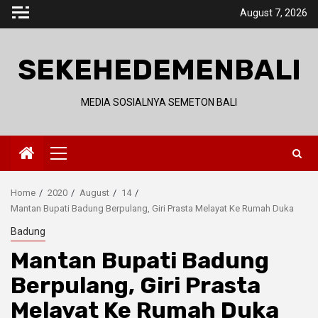
Skip
August 7, 2026
to
content
SEKEHEDEMENBALI
MEDIA SOSIALNYA SEMETON BALI
Primary
Menu
Home
2020
August
14
Mantan Bupati Badung Berpulang, Giri Prasta Melayat Ke Rumah Duka
Badung
Mantan Bupati Badung
Berpulang, Giri Prasta
Melayat Ke Rumah Duka