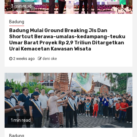
3 min read
Badung
Badung Mulai Ground Breaking Jls Dan
Shortcut Berawa–umalas–kedampang–teuku
Umar Barat Proyek Rp 2,9 Triliun Ditargetkan
Urai Kemacetan Kawasan Wisata
2 weeks ago
deni oke
1 min read
Badung