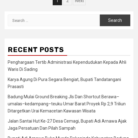
Posts
1
2
Next
navigation
Search
for:
RECENT POSTS
Penghargaan Tertib Administrasi Kependudukan Kepada Ahli
Waris Di Sading
Karya Agung Di Pura Segara Bengiat, Bupati Tandatangani
Prasasti
Badung Mulai Ground Breaking Jls Dan Shortcut Berawa–
umalas–kedampang–teuku Umar Barat Proyek Rp 2,9 Triliun
Ditargetkan Urai Kemacetan Kawasan Wisata
Jalan Santai Hut Ke-27 Desa Cemagi, Bupati Adi Arnawa Ajak
Jaga Persatuan Dan Pilah Sampah