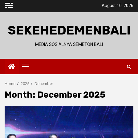
Skip
August 10, 2026
to
content
SEKEHEDEMENBALI
MEDIA SOSIALNYA SEMETON BALI
Primary
Menu
Home
2025
December
Month:
December 2025