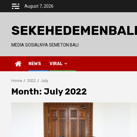
Skip
August 7, 2026
to
content
SEKEHEDEMENBAL
MEDIA SOSIALNYA SEMETON BALI
NEWS
VIRAL
Home
2022
July
Month:
July 2022