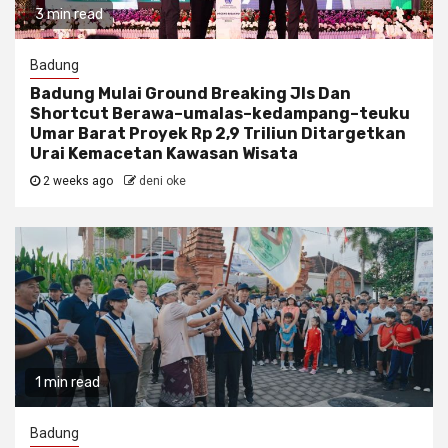
3 min read
Badung
Badung Mulai Ground Breaking Jls Dan
Shortcut Berawa–umalas–kedampang–teuku
Umar Barat Proyek Rp 2,9 Triliun Ditargetkan
Urai Kemacetan Kawasan Wisata
2 weeks ago
deni oke
1 min read
Badung