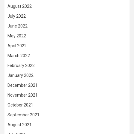
August 2022
July 2022
June 2022
May 2022
April 2022
March 2022
February 2022
January 2022
December 2021
November 2021
October 2021
September 2021
August 2021