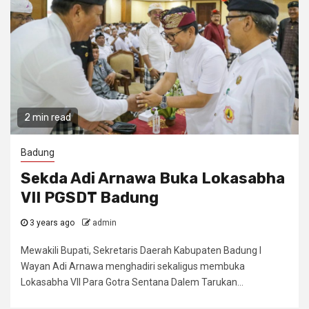
2 min read
Badung
Sekda Adi Arnawa Buka Lokasabha
VII PGSDT Badung
3 years ago
admin
Mewakili Bupati, Sekretaris Daerah Kabupaten Badung I
Wayan Adi Arnawa menghadiri sekaligus membuka
Lokasabha VII Para Gotra Sentana Dalem Tarukan...