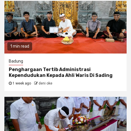
1 min read
Badung
Penghargaan Tertib Administrasi
Kependudukan Kepada Ahli Waris Di Sading
1 week ago
deni oke