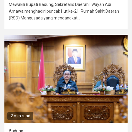
Mewakili Bupati Badung, Sekretaris Daerah I Wayan Adi
Arnawa menghadiri puncak Hut ke-21 Rumah Sakit Daerah
(RSD) Mangusada yang mengangkat...
2 min read
Badung