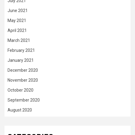
July 2021
June 2021
May 2021
April 2021
March 2021
February 2021
January 2021
December 2020
November 2020
October 2020
September 2020
August 2020