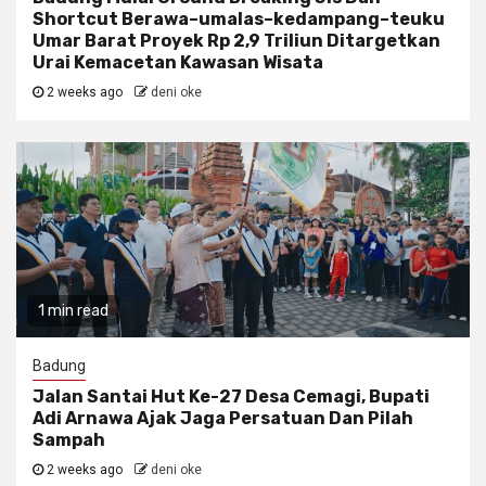
Shortcut Berawa–umalas–kedampang–teuku
Umar Barat Proyek Rp 2,9 Triliun Ditargetkan
Urai Kemacetan Kawasan Wisata
2 weeks ago
deni oke
1 min read
Badung
Jalan Santai Hut Ke-27 Desa Cemagi, Bupati
Adi Arnawa Ajak Jaga Persatuan Dan Pilah
Sampah
2 weeks ago
deni oke