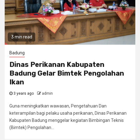
3 min read
Badung
Dinas Perikanan Kabupaten
Badung Gelar Bimtek Pengolahan
Ikan
3 years ago
admin
Guna meningkatkan wawasan, Pengetahuan Dan
keterampilan bagi pelaku usaha perikanan, Dinas Perikanan
Kabupaten Badung menggelar kegiatan Bimbingan Teknis
(Bimtek) Pengolahan...