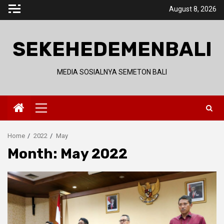
Skip
August 8, 2026
to
content
SEKEHEDEMENBALI
MEDIA SOSIALNYA SEMETON BALI
Primary
Menu
Home
2022
May
Month:
May 2022