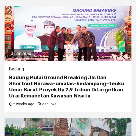
3 min read
Badung
Badung Mulai Ground Breaking Jls Dan
Shortcut Berawa–umalas–kedampang–teuku
Umar Barat Proyek Rp 2,9 Triliun Ditargetkan
Urai Kemacetan Kawasan Wisata
2 weeks ago
deni oke