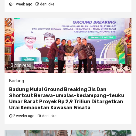
1 week ago
deni oke
3 min read
Badung
Badung Mulai Ground Breaking Jls Dan
Shortcut Berawa–umalas–kedampang–teuku
Umar Barat Proyek Rp 2,9 Triliun Ditargetkan
Urai Kemacetan Kawasan Wisata
2 weeks ago
deni oke