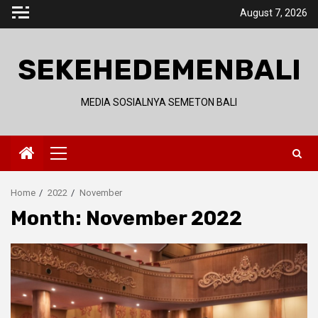
Skip
August 7, 2026
to
content
SEKEHEDEMENBALI
MEDIA SOSIALNYA SEMETON BALI
Primary
Menu
Home
2022
November
Month:
November 2022