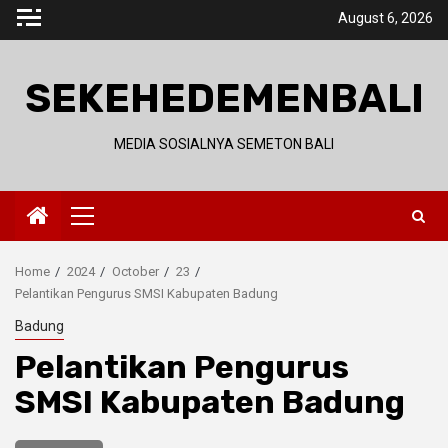
Skip
August 6, 2026
to
content
SEKEHEDEMENBALI
MEDIA SOSIALNYA SEMETON BALI
Primary
Menu
Home
2024
October
23
Pelantikan Pengurus SMSI Kabupaten Badung
Badung
Pelantikan Pengurus
SMSI Kabupaten Badung