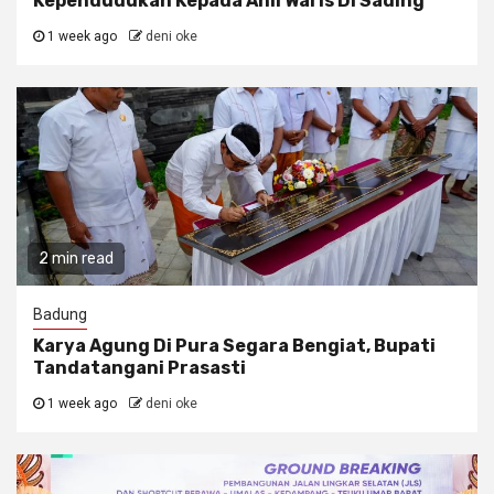
Kependudukan Kepada Ahli Waris Di Sading
1 week ago
deni oke
2 min read
Badung
Karya Agung Di Pura Segara Bengiat, Bupati
Tandatangani Prasasti
1 week ago
deni oke