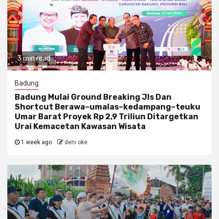
3 min read
Badung
Badung Mulai Ground Breaking Jls Dan
Shortcut Berawa–umalas–kedampang–teuku
Umar Barat Proyek Rp 2,9 Triliun Ditargetkan
Urai Kemacetan Kawasan Wisata
1 week ago
deni oke