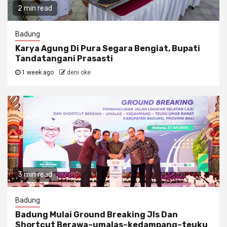
2 min read
Badung
Karya Agung Di Pura Segara Bengiat, Bupati
Tandatangani Prasasti
1 week ago
deni oke
3 min read
Badung
Badung Mulai Ground Breaking Jls Dan
Shortcut Berawa–umalas–kedampang–teuku