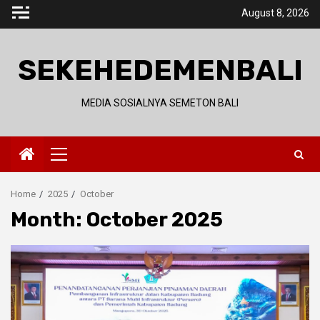
Skip
August 8, 2026
to
content
SEKEHEDEMENBALI
MEDIA SOSIALNYA SEMETON BALI
Primary
Menu
Home
2025
October
Month:
October 2025