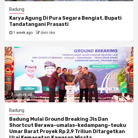
Badung
Karya Agung Di Pura Segara Bengiat, Bupati
Tandatangani Prasasti
1 week ago
deni oke
3 min read
Badung
Badung Mulai Ground Breaking Jls Dan
Shortcut Berawa–umalas–kedampang–teuku
Umar Barat Proyek Rp 2,9 Triliun Ditargetkan
Urai Kemacetan Kawasan Wisata