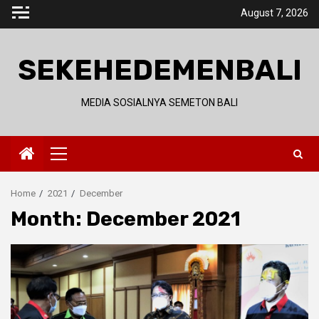
Skip
August 7, 2026
to
content
SEKEHEDEMENBALI
MEDIA SOSIALNYA SEMETON BALI
Primary
Menu
Home
2021
December
Month:
December 2021