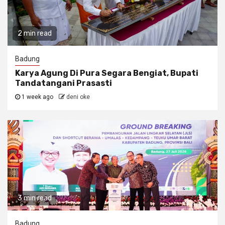
2 min read
Badung
Karya Agung Di Pura Segara Bengiat, Bupati
Tandatangani Prasasti
1 week ago
deni oke
3 min read
Badung