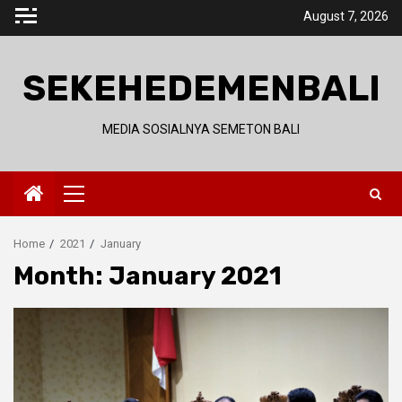
Skip
August 7, 2026
to
content
SEKEHEDEMENBALI
MEDIA SOSIALNYA SEMETON BALI
Primary
Menu
Home
2021
January
Month:
January 2021