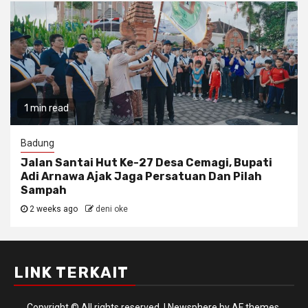
1 min read
Badung
Jalan Santai Hut Ke-27 Desa Cemagi, Bupati
Adi Arnawa Ajak Jaga Persatuan Dan Pilah
Sampah
2 weeks ago
deni oke
LINK TERKAIT
Copyright © All rights reserved.
|
Newsphere
by AF themes.