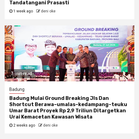
Tandatangani Prasasti
1 week ago
deni oke
3 min read
Badung
Badung Mulai Ground Breaking Jls Dan
Shortcut Berawa–umalas–kedampang–teuku
Umar Barat Proyek Rp 2,9 Triliun Ditargetkan
Urai Kemacetan Kawasan Wisata
2 weeks ago
deni oke