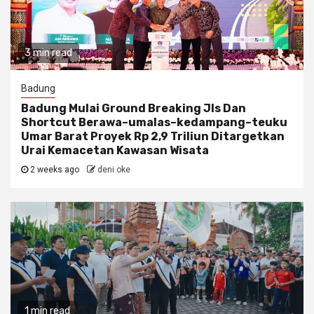
3 min read
Badung
Badung Mulai Ground Breaking Jls Dan
Shortcut Berawa–umalas–kedampang–teuku
Umar Barat Proyek Rp 2,9 Triliun Ditargetkan
Urai Kemacetan Kawasan Wisata
2 weeks ago
deni oke
1 min read