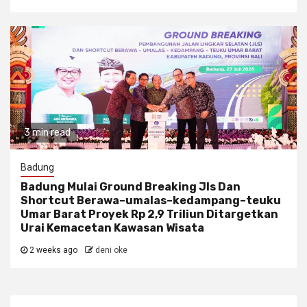
3 min read
Badung
Badung Mulai Ground Breaking Jls Dan
Shortcut Berawa–umalas–kedampang–teuku
Umar Barat Proyek Rp 2,9 Triliun Ditargetkan
Urai Kemacetan Kawasan Wisata
2 weeks ago
deni oke