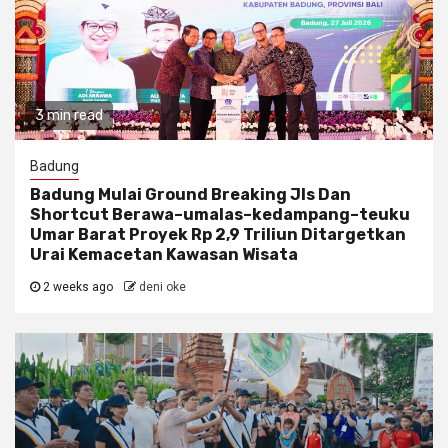
3 min read
Badung
Badung Mulai Ground Breaking Jls Dan
Shortcut Berawa–umalas–kedampang–teuku
Umar Barat Proyek Rp 2,9 Triliun Ditargetkan
Urai Kemacetan Kawasan Wisata
2 weeks ago
deni oke