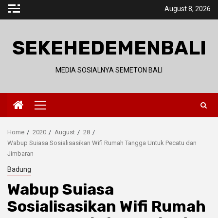
Skip
August 8, 2026
to
content
SEKEHEDEMENBALI
MEDIA SOSIALNYA SEMETON BALI
Primary
Menu
Home
2020
August
28
Wabup Suiasa Sosialisasikan Wifi Rumah Tangga Untuk Pecatu dan
Jimbaran
Badung
Wabup Suiasa
Sosialisasikan Wifi Rumah