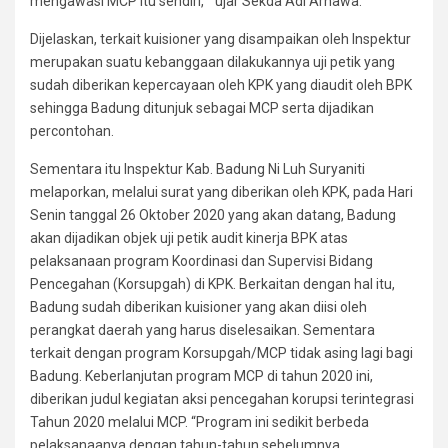
mengawasi MCP itu sendiri, “ ujar Sekda Adi Arnawa.
Dijelaskan, terkait kuisioner yang disampaikan oleh Inspektur
merupakan suatu kebanggaan dilakukannya uji petik yang
sudah diberikan kepercayaan oleh KPK yang diaudit oleh BPK
sehingga Badung ditunjuk sebagai MCP serta dijadikan
percontohan.
Sementara itu Inspektur Kab. Badung Ni Luh Suryaniti
melaporkan, melalui surat yang diberikan oleh KPK, pada Hari
Senin tanggal 26 Oktober 2020 yang akan datang, Badung
akan dijadikan objek uji petik audit kinerja BPK atas
pelaksanaan program Koordinasi dan Supervisi Bidang
Pencegahan (Korsupgah) di KPK. Berkaitan dengan hal itu,
Badung sudah diberikan kuisioner yang akan diisi oleh
perangkat daerah yang harus diselesaikan. Sementara
terkait dengan program Korsupgah/MCP tidak asing lagi bagi
Badung. Keberlanjutan program MCP di tahun 2020 ini,
diberikan judul kegiatan aksi pencegahan korupsi terintegrasi
Tahun 2020 melalui MCP. “Program ini sedikit berbeda
pelaksanaanya dengan tahun-tahun sebelumnya,