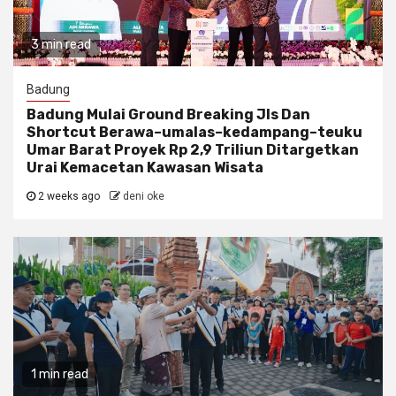
3 min read
Badung
Badung Mulai Ground Breaking Jls Dan
Shortcut Berawa–umalas–kedampang–teuku
Umar Barat Proyek Rp 2,9 Triliun Ditargetkan
Urai Kemacetan Kawasan Wisata
2 weeks ago
deni oke
1 min read