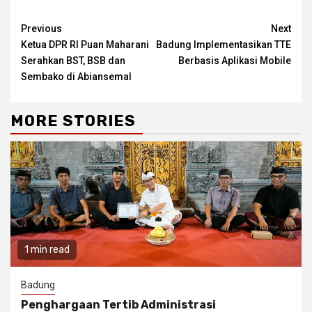
Continue
Previous
Next
Ketua DPR RI Puan Maharani
Badung Implementasikan TTE
Reading
Serahkan BST, BSB dan
Berbasis Aplikasi Mobile
Sembako di Abiansemal
MORE STORIES
1 min read
Badung
Penghargaan Tertib Administrasi