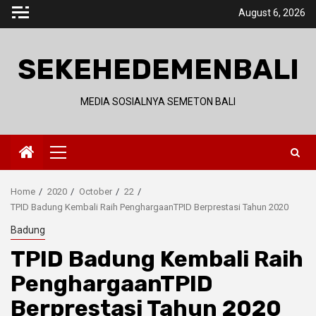
Skip
August 6, 2026
to
content
SEKEHEDEMENBALI
MEDIA SOSIALNYA SEMETON BALI
Primary
Menu
Home
2020
October
22
TPID Badung Kembali Raih PenghargaanTPID Berprestasi Tahun 2020
Badung
TPID Badung Kembali Raih
PenghargaanTPID
Berprestasi Tahun 2020