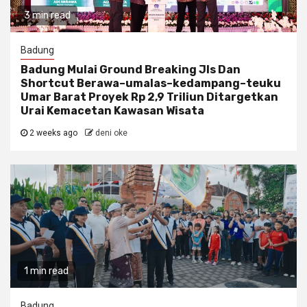
3 min read
Badung
Badung Mulai Ground Breaking Jls Dan
Shortcut Berawa–umalas–kedampang–teuku
Umar Barat Proyek Rp 2,9 Triliun Ditargetkan
Urai Kemacetan Kawasan Wisata
2 weeks ago
deni oke
1 min read
Badung