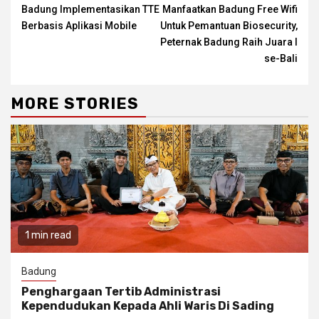
Badung Implementasikan TTE
Manfaatkan Badung Free Wifi
Reading
Berbasis Aplikasi Mobile
Untuk Pemantuan Biosecurity,
Peternak Badung Raih Juara I
se-Bali
MORE STORIES
1 min read
Badung
Penghargaan Tertib Administrasi
Kependudukan Kepada Ahli Waris Di Sading