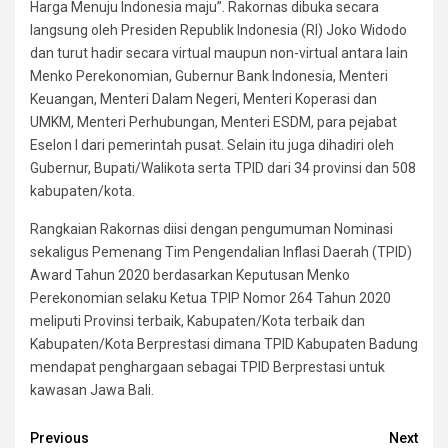
Harga Menuju Indonesia maju”. Rakornas dibuka secara
langsung oleh Presiden Republik Indonesia (RI) Joko Widodo
dan turut hadir secara virtual maupun non-virtual antara lain
Menko Perekonomian, Gubernur Bank Indonesia, Menteri
Keuangan, Menteri Dalam Negeri, Menteri Koperasi dan
UMKM, Menteri Perhubungan, Menteri ESDM, para pejabat
Eselon I dari pemerintah pusat. Selain itu juga dihadiri oleh
Gubernur, Bupati/Walikota serta TPID dari 34 provinsi dan 508
kabupaten/kota.
Rangkaian Rakornas diisi dengan pengumuman Nominasi
sekaligus Pemenang Tim Pengendalian Inflasi Daerah (TPID)
Award Tahun 2020 berdasarkan Keputusan Menko
Perekonomian selaku Ketua TPIP Nomor 264 Tahun 2020
meliputi Provinsi terbaik, Kabupaten/Kota terbaik dan
Kabupaten/Kota Berprestasi dimana TPID Kabupaten Badung
mendapat penghargaan sebagai TPID Berprestasi untuk
kawasan Jawa Bali.
Continue
Previous
Next