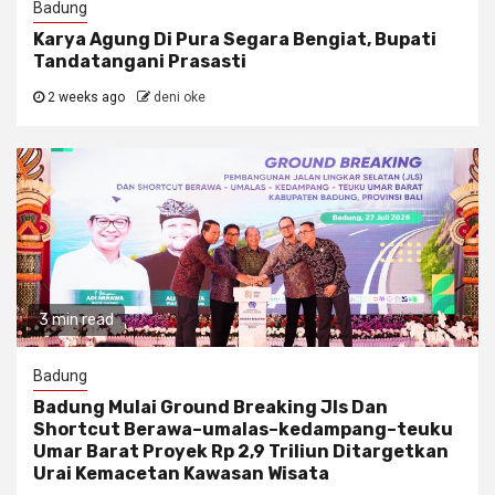
Badung
Karya Agung Di Pura Segara Bengiat, Bupati
Tandatangani Prasasti
2 weeks ago
deni oke
3 min read
Badung
Badung Mulai Ground Breaking Jls Dan
Shortcut Berawa–umalas–kedampang–teuku
Umar Barat Proyek Rp 2,9 Triliun Ditargetkan
Urai Kemacetan Kawasan Wisata