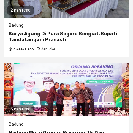
2 min read
Badung
Karya Agung Di Pura Segara Bengiat, Bupati
Tandatangani Prasasti
2 weeks ago
deni oke
3 min read
Badung
Badung Mulai Ground Breaking Jls Dan