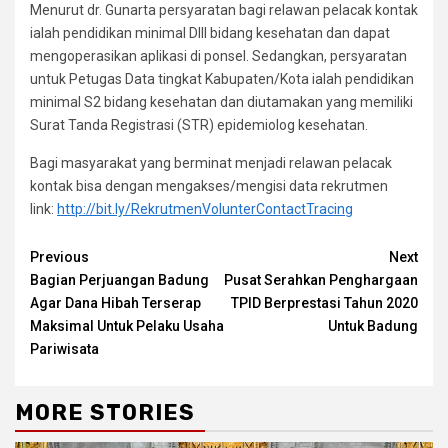
Menurut dr. Gunarta persyaratan bagi relawan pelacak kontak
ialah pendidikan minimal DIII bidang kesehatan dan dapat
mengoperasikan aplikasi di ponsel. Sedangkan, persyaratan
untuk Petugas Data tingkat Kabupaten/Kota ialah pendidikan
minimal S2 bidang kesehatan dan diutamakan yang memiliki
Surat Tanda Registrasi (STR) epidemiolog kesehatan.
Bagi masyarakat yang berminat menjadi relawan pelacak
kontak bisa dengan mengakses/mengisi data rekrutmen
link:
http://bit.ly/RekrutmenVolunterContactTracing
Continue
Previous
Next
Bagian Perjuangan Badung
Pusat Serahkan Penghargaan
Reading
Agar Dana Hibah Terserap
TPID Berprestasi Tahun 2020
Maksimal Untuk Pelaku Usaha
Untuk Badung
Pariwisata
MORE STORIES