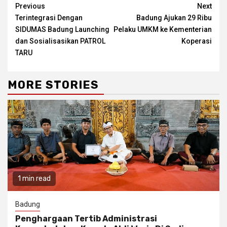
Continue
Previous
Next
Terintegrasi Dengan
Badung Ajukan 29 Ribu
Reading
SIDUMAS Badung Launching
Pelaku UMKM ke Kementerian
dan Sosialisasikan PATROL
Koperasi
TARU
MORE STORIES
1 min read
Badung
Penghargaan Tertib Administrasi