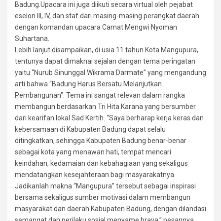
Badung.Upacara ini juga diikuti secara virtual oleh pejabat
eselon III, IV, dan staf dari masing-masing perangkat daerah
dengan komandan upacara Camat Mengwi Nyoman
Suhartana.
Lebih lanjut disampaikan, di usia 11 tahun Kota Mangupura,
tentunya dapat dimaknai sejalan dengan tema peringatan
yaitu “Nurub Sinunggal Wikrama Darmate” yang mengandung
arti bahwa “Badung Harus Bersatu Melanjutkan
Pembangunan”. Tema ini sangat relevan dalam rangka
membangun berdasarkan Tri Hita Karana yang bersumber
dari kearifan lokal Sad Kertih. “Saya berharap kerja keras dan
kebersamaan di Kabupaten Badung dapat selalu
ditingkatkan, sehingga Kabupaten Badung benar-benar
sebagai kota yang menawan hati, tempat mencari
keindahan, kedamaian dan kebahagiaan yang sekaligus
mendatangkan kesejahteraan bagi masyarakatnya.
Jadikanlah makna “Mangupura” tersebut sebagai inspirasi
bersama sekaligus sumber motivasi dalam membangun
masyarakat dan daerah Kabupaten Badung, dengan dilandasi
semangat dan perilaku sosial menyame braya,” pesannya.