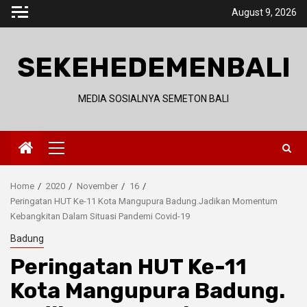
Skip
August 9, 2026
to
content
SEKEHEDEMENBALI
MEDIA SOSIALNYA SEMETON BALI
Primary
Menu
Home
2020
November
16
Peringatan HUT Ke-11 Kota Mangupura Badung.Jadikan Momentum
Kebangkitan Dalam Situasi Pandemi Covid-19
Badung
Peringatan HUT Ke-11
Kota Mangupura Badung.