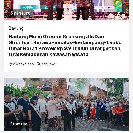
3 min read
Badung
Badung Mulai Ground Breaking Jls Dan
Shortcut Berawa–umalas–kedampang–teuku
Umar Barat Proyek Rp 2,9 Triliun Ditargetkan
Urai Kemacetan Kawasan Wisata
2 weeks ago
deni oke
1 min read