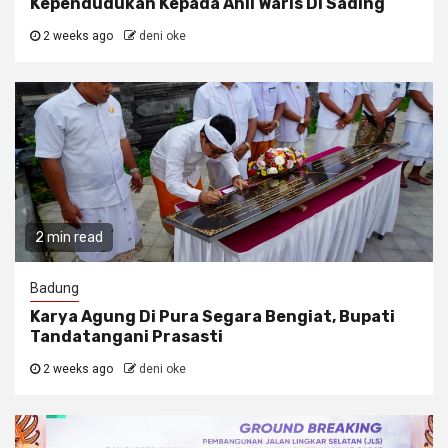
Kependudukan Kepada Ahli Waris Di Sading
2 weeks ago
deni oke
2 min read
Badung
Karya Agung Di Pura Segara Bengiat, Bupati
Tandatangani Prasasti
2 weeks ago
deni oke