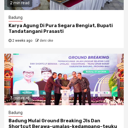
2 min read
Badung
Karya Agung Di Pura Segara Bengiat, Bupati
Tandatangani Prasasti
2 weeks ago
deni oke
3 min read
Badung
Badung Mulai Ground Breaking Jls Dan
Shortcut Berawa–umalas–kedampang–teuku