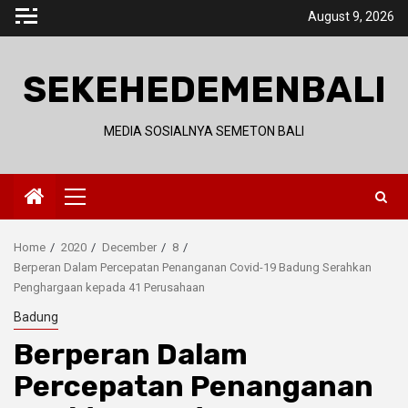
Skip
August 9, 2026
to
content
SEKEHEDEMENBALI
MEDIA SOSIALNYA SEMETON BALI
Primary
Menu
Home
2020
December
8
Berperan Dalam Percepatan Penanganan Covid-19 Badung Serahkan
Penghargaan kepada 41 Perusahaan
Badung
Berperan Dalam
Percepatan Penanganan