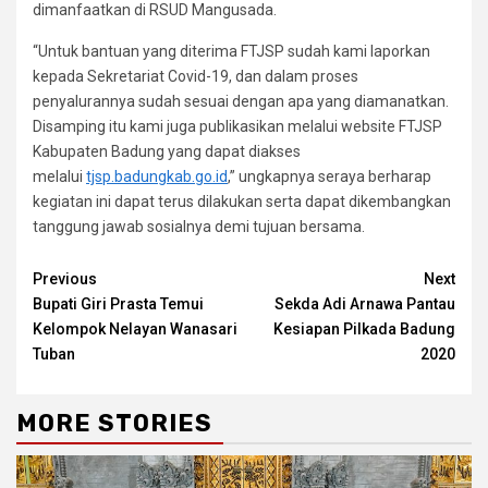
dimanfaatkan di RSUD Mangusada.
“Untuk bantuan yang diterima FTJSP sudah kami laporkan
kepada Sekretariat Covid-19, dan dalam proses
penyalurannya sudah sesuai dengan apa yang diamanatkan.
Disamping itu kami juga publikasikan melalui website FTJSP
Kabupaten Badung yang dapat diakses
melalui
tjsp.badungkab.go.id
,” ungkapnya seraya berharap
kegiatan ini dapat terus dilakukan serta dapat dikembangkan
tanggung jawab sosialnya demi tujuan bersama.
Continue
Previous
Next
Bupati Giri Prasta Temui
Sekda Adi Arnawa Pantau
Reading
Kelompok Nelayan Wanasari
Kesiapan Pilkada Badung
Tuban
2020
MORE STORIES