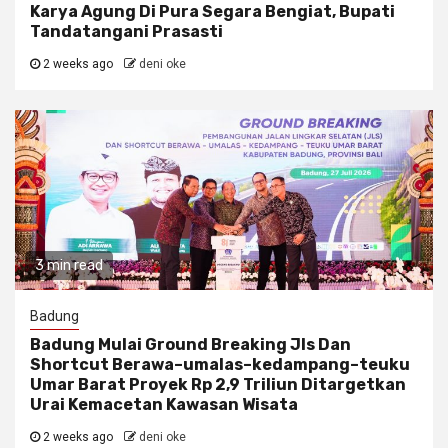
Karya Agung Di Pura Segara Bengiat, Bupati
Tandatangani Prasasti
2 weeks ago
deni oke
3 min read
Badung
Badung Mulai Ground Breaking Jls Dan
Shortcut Berawa–umalas–kedampang–teuku
Umar Barat Proyek Rp 2,9 Triliun Ditargetkan
Urai Kemacetan Kawasan Wisata
2 weeks ago
deni oke