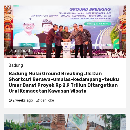
3 min read
Badung
Badung Mulai Ground Breaking Jls Dan
Shortcut Berawa–umalas–kedampang–teuku
Umar Barat Proyek Rp 2,9 Triliun Ditargetkan
Urai Kemacetan Kawasan Wisata
2 weeks ago
deni oke