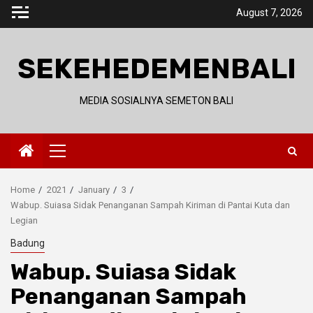
Skip
August 7, 2026
to
content
SEKEHEDEMENBALI
MEDIA SOSIALNYA SEMETON BALI
Primary
Menu
Home
2021
January
3
Wabup. Suiasa Sidak Penanganan Sampah Kiriman di Pantai Kuta dan
Legian
Badung
Wabup. Suiasa Sidak
Penanganan Sampah