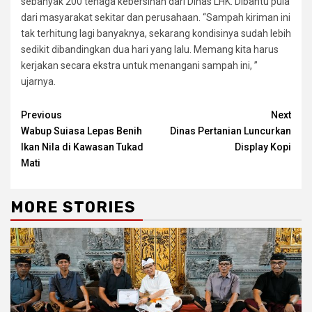
sebanyak 200 tenaga kebersihan dari Dinas LHK. Dibantu pula
dari masyarakat sekitar dan perusahaan. “Sampah kiriman ini
tak terhitung lagi banyaknya, sekarang kondisinya sudah lebih
sedikit dibandingkan dua hari yang lalu. Memang kita harus
kerjakan secara ekstra untuk menangani sampah ini, ”
ujarnya.
Continue
Previous
Next
Wabup Suiasa Lepas Benih
Dinas Pertanian Luncurkan
Reading
Ikan Nila di Kawasan Tukad
Display Kopi
Mati
MORE STORIES