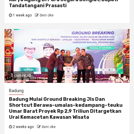
Tandatangani Prasasti
1 week ago
deni oke
3 min read
Badung
Badung Mulai Ground Breaking Jls Dan
Shortcut Berawa–umalas–kedampang–teuku
Umar Barat Proyek Rp 2,9 Triliun Ditargetkan
Urai Kemacetan Kawasan Wisata
2 weeks ago
deni oke