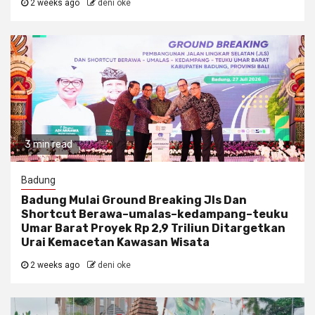
2 weeks ago
deni oke
3 min read
Badung
Badung Mulai Ground Breaking Jls Dan
Shortcut Berawa–umalas–kedampang–teuku
Umar Barat Proyek Rp 2,9 Triliun Ditargetkan
Urai Kemacetan Kawasan Wisata
2 weeks ago
deni oke