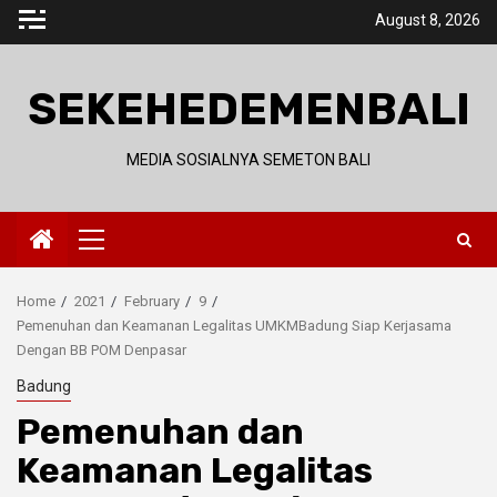
Skip
August 8, 2026
to
content
SEKEHEDEMENBALI
MEDIA SOSIALNYA SEMETON BALI
Primary
Menu
Home
2021
February
9
Pemenuhan dan Keamanan Legalitas UMKMBadung Siap Kerjasama
Dengan BB POM Denpasar
Badung
Pemenuhan dan
Keamanan Legalitas