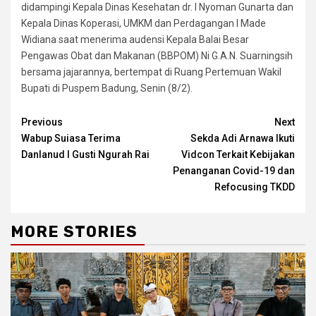
didampingi Kepala Dinas Kesehatan dr. I Nyoman Gunarta dan
Kepala Dinas Koperasi, UMKM dan Perdagangan I Made
Widiana saat menerima audensi Kepala Balai Besar
Pengawas Obat dan Makanan (BBPOM) Ni G.A.N. Suarningsih
bersama jajarannya, bertempat di Ruang Pertemuan Wakil
Bupati di Puspem Badung, Senin (8/2).
Continue
Previous
Next
Wabup Suiasa Terima
Sekda Adi Arnawa Ikuti
Reading
Danlanud I Gusti Ngurah Rai
Vidcon Terkait Kebijakan
Penanganan Covid-19 dan
Refocusing TKDD
MORE STORIES