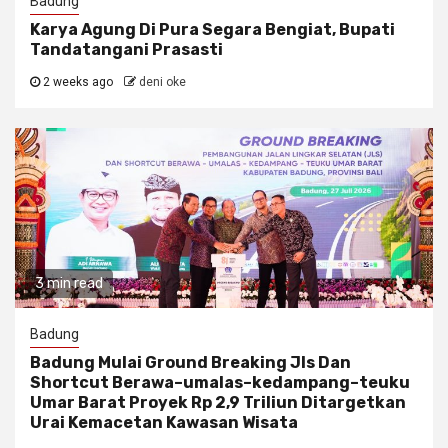
Badung
Karya Agung Di Pura Segara Bengiat, Bupati
Tandatangani Prasasti
2 weeks ago
deni oke
3 min read
Badung
Badung Mulai Ground Breaking Jls Dan
Shortcut Berawa–umalas–kedampang–teuku
Umar Barat Proyek Rp 2,9 Triliun Ditargetkan
Urai Kemacetan Kawasan Wisata