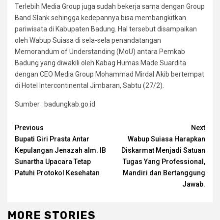
Terlebih Media Group juga sudah bekerja sama dengan Group
Band Slank sehingga kedepannya bisa membangkitkan
pariwisata di Kabupaten Badung. Hal tersebut disampaikan
oleh Wabup Suiasa di sela-sela penandatangan
Memorandum of Understanding (MoU) antara Pemkab
Badung yang diwakili oleh Kabag Humas Made Suardita
dengan CEO Media Group Mohammad Mirdal Akib bertempat
di Hotel Intercontinental Jimbaran, Sabtu (27/2).
Sumber : badungkab.go.id
Continue
Previous
Next
Bupati Giri Prasta Antar
Wabup Suiasa Harapkan
Reading
Kepulangan Jenazah alm. IB
Diskarmat Menjadi Satuan
Sunartha Upacara Tetap
Tugas Yang Professional,
Patuhi Protokol Kesehatan
Mandiri dan Bertanggung
Jawab.
MORE STORIES