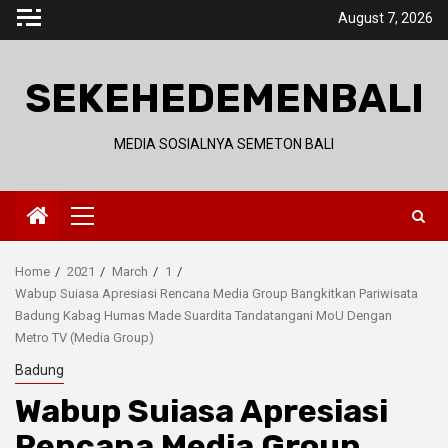
Skip
August 7, 2026
to
content
SEKEHEDEMENBALI
MEDIA SOSIALNYA SEMETON BALI
Primary
Menu
Home
2021
March
1
Wabup Suiasa Apresiasi Rencana Media Group Bangkitkan Pariwisata
Badung Kabag Humas Made Suardita Tandatangani MoU Dengan
Metro TV (Media Group)
Badung
Wabup Suiasa Apresiasi
Rencana Media Group