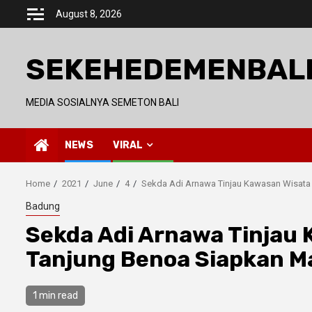
Skip
August 8, 2026
to
content
SEKEHEDEMENBAL
MEDIA SOSIALNYA SEMETON BALI
NEWS
VIRAL
Home
2021
June
4
Sekda Adi Arnawa Tinjau Kawasan Wisata 
Badung
Sekda Adi Arnawa Tinjau 
Tanjung Benoa Siapkan M
1 min read