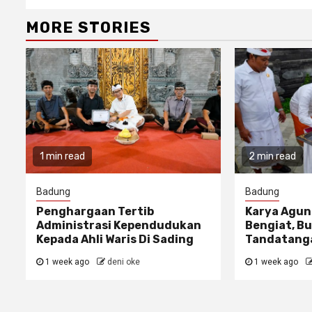
MORE STORIES
1 min read
2 min read
Badung
Badung
Penghargaan Tertib
Karya Agun
Administrasi Kependudukan
Bengiat, Bu
Kepada Ahli Waris Di Sading
Tandatanga
1 week ago
deni oke
1 week ago