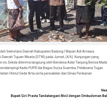
oleh Sekretaris Daerah Kabupaten Badung I Wayan Adi Arnawa
i Daerah Tujuan Wisata (DTW) pada Jumat, (4/6). Kunjungan yang
an ini, Sekda diterima langsung oleh Bendesa Adat Tanjung Benoa Mad
r mendampingi Kadis PUPR Ida Bagus Surya Suamba, Pelaksana Tugas
atan I Ketut Gede Arta serta perwakilan dari Dinas Perikanan
Nex
Bupati Giri Prasta Tandatangani MoU dengan Ombudsman Bal