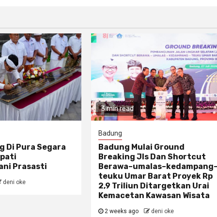
3 min read
Badung
g Di Pura Segara
Badung Mulai Ground
pati
Breaking Jls Dan Shortcut
ni Prasasti
Berawa–umalas–kedampang
teuku Umar Barat Proyek Rp
deni oke
2,9 Triliun Ditargetkan Urai
Kemacetan Kawasan Wisata
2 weeks ago
deni oke