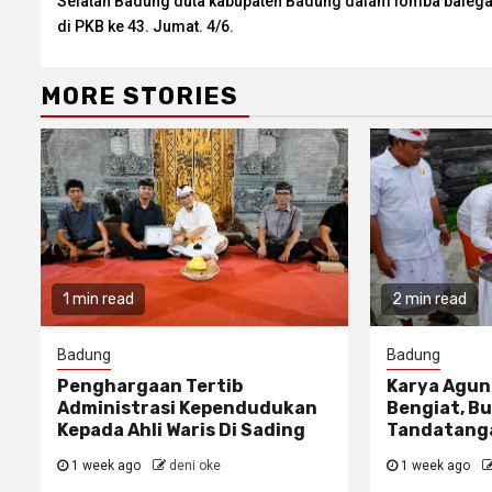
Selatan Badung duta kabupaten Badung dalam lomba balega
di PKB ke 43. Jumat. 4/6.
MORE STORIES
1 min read
2 min read
Badung
Badung
Penghargaan Tertib
Karya Agun
Administrasi Kependudukan
Bengiat, Bu
Kepada Ahli Waris Di Sading
Tandatanga
1 week ago
deni oke
1 week ago