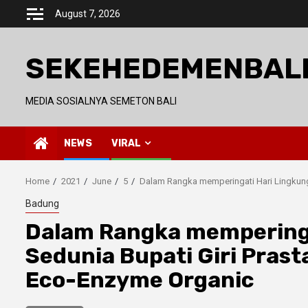
Skip
August 7, 2026
to
content
SEKEHEDEMENBAL
MEDIA SOSIALNYA SEMETON BALI
NEWS
VIRAL
Home
2021
June
5
Dalam Rangka memperingati Hari Lingkung
Badung
Dalam Rangka memperinga
Sedunia Bupati Giri Pra
Eco-Enzyme Organic