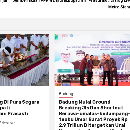
njur
pemberlakuan PPKM Darurat,Bupati Giri Prasta Ikuti Dialog Liv
Metro Sian
3 min read
Badung
g Di Pura Segara
Badung Mulai Ground
pati
Breaking Jls Dan Shortcut
ni Prasasti
Berawa–umalas–kedampang
teuku Umar Barat Proyek Rp
deni oke
2,9 Triliun Ditargetkan Urai