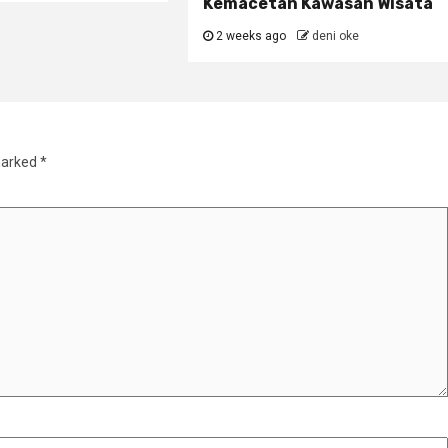
Kemacetan Kawasan Wisata
2 weeks ago
deni oke
marked
*