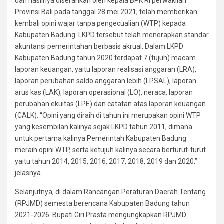
dan hasilnya diserahkan oleh kepala BPK RI perwakilan
Provinsi Bali pada tanggal 28 mei 2021, telah memberikan
kembali opini wajar tanpa pengecualian (WTP) kepada
Kabupaten Badung. LKPD tersebut telah menerapkan standar
akuntansi pemerintahan berbasis akrual. Dalam LKPD
Kabupaten Badung tahun 2020 terdapat 7 (tujuh) macam
laporan keuangan, yaitu laporan realisasi anggaran (LRA),
laporan perubahan saldo anggaran lebih (LPSAL), laporan
arus kas (LAK), laporan operasional (LO), neraca, laporan
perubahan ekuitas (LPE) dan catatan atas laporan keuangan
(CALK). “Opini yang diraih di tahun ini merupakan opini WTP
yang kesembilan kalinya sejak LKPD tahun 2011, dimana
untuk pertama kalinya Pemerintah Kabupaten Badung
meraih opini WTP, serta ketujuh kalinya secara berturut-turut
yaitu tahun 2014, 2015, 2016, 2017, 2018, 2019 dan 2020,”
jelasnya.
Selanjutnya, di dalam Rancangan Peraturan Daerah Tentang
(RPJMD) semesta berencana Kabupaten Badung tahun
2021-2026. Bupati Giri Prasta mengungkapkan RPJMD