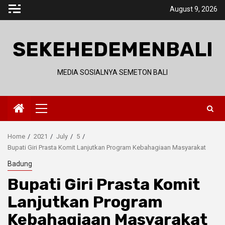
Skip
August 9, 2026
to
content
SEKEHEDEMENBALI
MEDIA SOSIALNYA SEMETON BALI
Primary
Menu
Home
2021
July
5
Bupati Giri Prasta Komit Lanjutkan Program Kebahagiaan Masyarakat
Badung
Bupati Giri Prasta Komit
Lanjutkan Program
Kebahagiaan Masyarakat