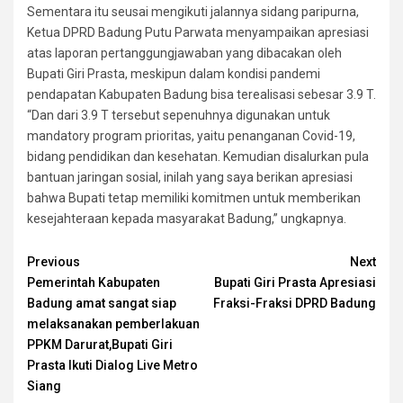
Sementara itu seusai mengikuti jalannya sidang paripurna,
Ketua DPRD Badung Putu Parwata menyampaikan apresiasi
atas laporan pertanggungjawaban yang dibacakan oleh
Bupati Giri Prasta, meskipun dalam kondisi pandemi
pendapatan Kabupaten Badung bisa terealisasi sebesar 3.9 T.
“Dan dari 3.9 T tersebut sepenuhnya digunakan untuk
mandatory program prioritas, yaitu penanganan Covid-19,
bidang pendidikan dan kesehatan. Kemudian disalurkan pula
bantuan jaringan sosial, inilah yang saya berikan apresiasi
bahwa Bupati tetap memiliki komitmen untuk memberikan
kesejahteraan kepada masyarakat Badung,” ungkapnya.
Continue
Previous
Next
Pemerintah Kabupaten
Bupati Giri Prasta Apresiasi
Reading
Badung amat sangat siap
Fraksi-Fraksi DPRD Badung
melaksanakan pemberlakuan
PPKM Darurat,Bupati Giri
Prasta Ikuti Dialog Live Metro
Siang