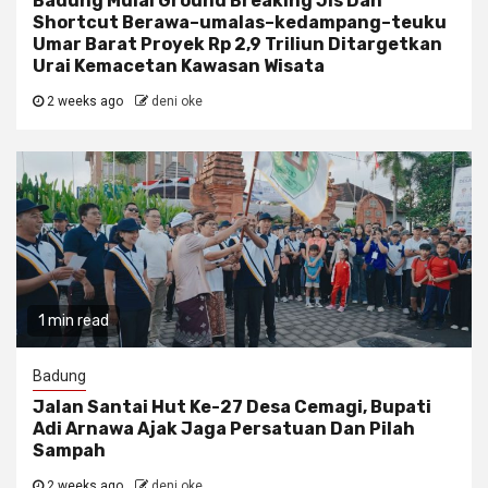
Badung Mulai Ground Breaking Jls Dan
Shortcut Berawa–umalas–kedampang–teuku
Umar Barat Proyek Rp 2,9 Triliun Ditargetkan
Urai Kemacetan Kawasan Wisata
2 weeks ago
deni oke
1 min read
Badung
Jalan Santai Hut Ke-27 Desa Cemagi, Bupati
Adi Arnawa Ajak Jaga Persatuan Dan Pilah
Sampah
2 weeks ago
deni oke