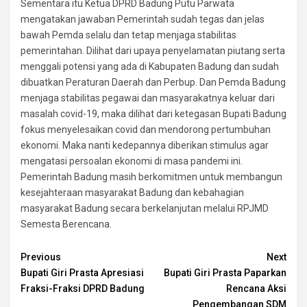
Sementara itu Ketua DPRD Badung Putu Parwata
mengatakan jawaban Pemerintah sudah tegas dan jelas
bawah Pemda selalu dan tetap menjaga stabilitas
pemerintahan. Dilihat dari upaya penyelamatan piutang serta
menggali potensi yang ada di Kabupaten Badung dan sudah
dibuatkan Peraturan Daerah dan Perbup. Dan Pemda Badung
menjaga stabilitas pegawai dan masyarakatnya keluar dari
masalah covid-19, maka dilihat dari ketegasan Bupati Badung
fokus menyelesaikan covid dan mendorong pertumbuhan
ekonomi. Maka nanti kedepannya diberikan stimulus agar
mengatasi persoalan ekonomi di masa pandemi ini.
Pemerintah Badung masih berkomitmen untuk membangun
kesejahteraan masyarakat Badung dan kebahagian
masyarakat Badung secara berkelanjutan melalui RPJMD
Semesta Berencana.
Continue
Previous
Next
Bupati Giri Prasta Apresiasi
Bupati Giri Prasta Paparkan
Reading
Fraksi-Fraksi DPRD Badung
Rencana Aksi
Pengembangan SDM