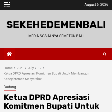
Skip
August 6, 2026
to
content
SEKEHEDEMENBALI
MEDIA SOSIALNYA SEMETON BALI
Primary
Menu
Home
2021
July
12
Ketua DPRD Apresiasi Komitmen Bupati Untuk Membangun
Kesejahteraan Masyarakat
Badung
Ketua DPRD Apresiasi
Komitmen Bupati Untuk