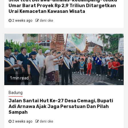
Umar Barat Proyek Rp 2,9 Triliun Ditargetkan
Urai Kemacetan Kawasan Wisata
2 weeks ago
deni oke
1 min read
Badung
Jalan Santai Hut Ke-27 Desa Cemagi, Bupati
Adi Arnawa Ajak Jaga Persatuan Dan Pilah
Sampah
2 weeks ago
deni oke