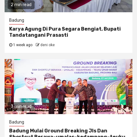
2 min read
Badung
Karya Agung Di Pura Segara Bengiat, Bupati
Tandatangani Prasasti
1 week ago
deni oke
3 min read
Badung
Badung Mulai Ground Breaking Jls Dan
Shortcut Berawa–umalas–kedampang–teuku