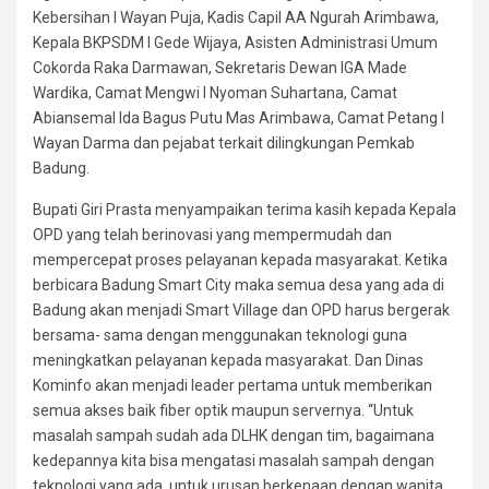
Kebersihan I Wayan Puja, Kadis Capil AA Ngurah Arimbawa,
Kepala BKPSDM I Gede Wijaya, Asisten Administrasi Umum
Cokorda Raka Darmawan, Sekretaris Dewan IGA Made
Wardika, Camat Mengwi I Nyoman Suhartana, Camat
Abiansemal Ida Bagus Putu Mas Arimbawa, Camat Petang I
Wayan Darma dan pejabat terkait dilingkungan Pemkab
Badung.
Bupati Giri Prasta menyampaikan terima kasih kepada Kepala
OPD yang telah berinovasi yang mempermudah dan
mempercepat proses pelayanan kepada masyarakat. Ketika
berbicara Badung Smart City maka semua desa yang ada di
Badung akan menjadi Smart Village dan OPD harus bergerak
bersama- sama dengan menggunakan teknologi guna
meningkatkan pelayanan kepada masyarakat. Dan Dinas
Kominfo akan menjadi leader pertama untuk memberikan
semua akses baik fiber optik maupun servernya. “Untuk
masalah sampah sudah ada DLHK dengan tim, bagaimana
kedepannya kita bisa mengatasi masalah sampah dengan
teknologi yang ada, untuk urusan berkenaan dengan wanita