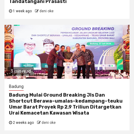
Tandatangani Prasasti
1 week ago
deni oke
3 min read
Badung
Badung Mulai Ground Breaking Jls Dan
Shortcut Berawa–umalas–kedampang–teuku
Umar Barat Proyek Rp 2,9 Triliun Ditargetkan
Urai Kemacetan Kawasan Wisata
2 weeks ago
deni oke