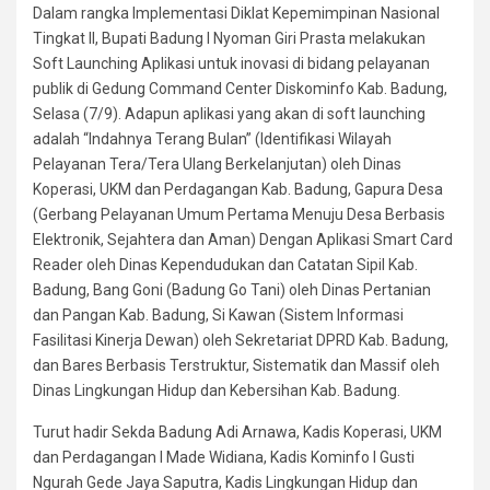
Dalam rangka Implementasi Diklat Kepemimpinan Nasional
Tingkat II, Bupati Badung I Nyoman Giri Prasta melakukan
Soft Launching Aplikasi untuk inovasi di bidang pelayanan
publik di Gedung Command Center Diskominfo Kab. Badung,
Selasa (7/9). Adapun aplikasi yang akan di soft launching
adalah “Indahnya Terang Bulan” (Identifikasi Wilayah
Pelayanan Tera/Tera Ulang Berkelanjutan) oleh Dinas
Koperasi, UKM dan Perdagangan Kab. Badung, Gapura Desa
(Gerbang Pelayanan Umum Pertama Menuju Desa Berbasis
Elektronik, Sejahtera dan Aman) Dengan Aplikasi Smart Card
Reader oleh Dinas Kependudukan dan Catatan Sipil Kab.
Badung, Bang Goni (Badung Go Tani) oleh Dinas Pertanian
dan Pangan Kab. Badung, Si Kawan (Sistem Informasi
Fasilitasi Kinerja Dewan) oleh Sekretariat DPRD Kab. Badung,
dan Bares Berbasis Terstruktur, Sistematik dan Massif oleh
Dinas Lingkungan Hidup dan Kebersihan Kab. Badung.
Turut hadir Sekda Badung Adi Arnawa, Kadis Koperasi, UKM
dan Perdagangan I Made Widiana, Kadis Kominfo I Gusti
Ngurah Gede Jaya Saputra, Kadis Lingkungan Hidup dan