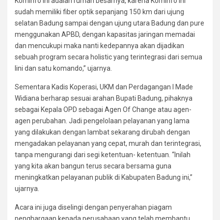
Kominfo ini adalah rumah besarnya, karena Kominfo ini
sudah memiliki fiber optik sepanjang 150 km dari ujung
selatan Badung sampai dengan ujung utara Badung dan pure
menggunakan APBD, dengan kapasitas jaringan memadai
dan mencukupi maka nanti kedepannya akan dijadikan
sebuah program secara holistic yang terintegrasi dari semua
lini dan satu komando,” ujarnya.
Sementara Kadis Koperasi, UKM dan Perdagangan I Made
Widiana berharap sesuai arahan Bupati Badung, pihaknya
sebagai Kepala OPD sebagai Agen Of Change atau agen-
agen perubahan. Jadi pengelolaan pelayanan yang lama
yang dilakukan dengan lambat sekarang dirubah dengan
mengadakan pelayanan yang cepat, murah dan terintegrasi,
tanpa mengurangi dari segi ketentuan- ketentuan. “Inilah
yang kita akan bangun terus secara bersama guna
meningkatkan pelayanan publik di Kabupaten Badung ini,”
ujarnya.
Acara ini juga diselingi dengan penyerahan piagam
penghargaan kepada perusahaan yang telah membantu