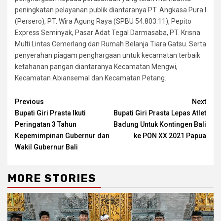
peningkatan pelayanan publik diantaranya PT. Angkasa Pura I
(Persero), PT. Wira Agung Raya (SPBU 54.803.11), Pepito
Express Seminyak, Pasar Adat Tegal Darmasaba, PT. Krisna
Multi Lintas Cemerlang dan Rumah Belanja Tiara Gatsu. Serta
penyerahan piagam penghargaan untuk kecamatan terbaik
ketahanan pangan diantaranya Kecamatan Mengwi,
Kecamatan Abiansemal dan Kecamatan Petang.
Continue
Previous
Next
Bupati Giri Prasta Ikuti
Bupati Giri Prasta Lepas Atlet
Reading
Peringatan 3 Tahun
Badung Untuk Kontingen Bali
Kepemimpinan Gubernur dan
ke PON XX 2021 Papua
Wakil Gubernur Bali
MORE STORIES