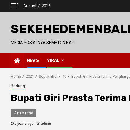
Skip
August 7, 2026
to
content
SEKEHEDEMENBAL
MEDIA SOSIALNYA SEMETON BALI
NEWS
VIRAL
Home
2021
September
10
Bupati Giri Prasta Terima Penghar
Badung
Bupati Giri Prasta Terim
3 min read
5 years ago
admin