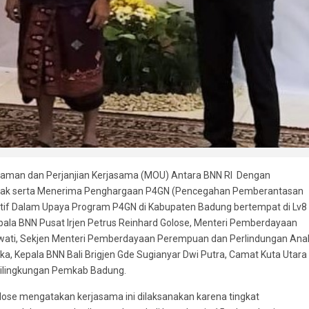
ahaman dan Perjanjian Kerjasama (MOU) Antara BNN RI Dengan
ak serta Menerima Penghargaan P4GN (Pencegahan Pemberantasan
tif Dalam Upaya Program P4GN di Kabupaten Badung bertempat di Lv8
Kepala BNN Pusat Irjen Petrus Reinhard Golose, Menteri Pemberdayaan
awati, Sekjen Menteri Pemberdayaan Perempuan dan Perlindungan Ana
loka, Kepala BNN Bali Brigjen Gde Sugianyar Dwi Putra, Camat Kuta Utara 
 dilingkungan Pemkab Badung.
lose mengatakan kerjasama ini dilaksanakan karena tingkat