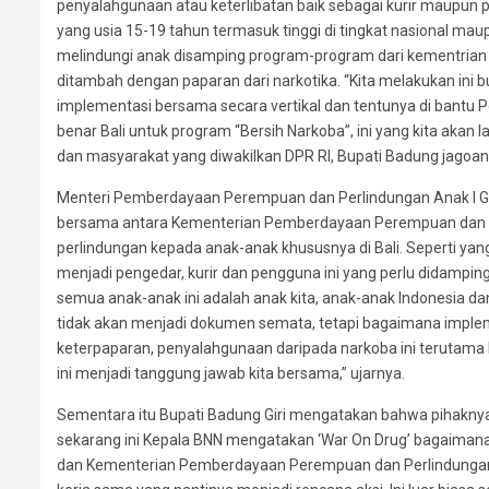
penyalahgunaan atau keterlibatan baik sebagai kurir maupun 
yang usia 15-19 tahun termasuk tinggi di tingkat nasional ma
melindungi anak disamping program-program dari kementrian 
ditambah dengan paparan dari narkotika. “Kita melakukan ini bu
implementasi bersama secara vertikal dan tentunya di bantu
benar Bali untuk program “Bersih Narkoba”, ini yang kita aka
dan masyarakat yang diwakilkan DPR RI, Bupati Badung jagoan
Menteri Pemberdayaan Perempuan dan Perlindungan Anak I 
bersama antara Kementerian Pemberdayaan Perempuan dan P
perlindungan kepada anak-anak khususnya di Bali. Seperti yang
menjadi pengedar, kurir dan pengguna ini yang perlu didampin
semua anak-anak ini adalah anak kita, anak-anak Indonesia d
tidak akan menjadi dokumen semata, tetapi bagaimana implem
keterpaparan, penyalahgunaan daripada narkoba ini terutama
ini menjadi tanggung jawab kita bersama,” ujarnya.
Sementara itu Bupati Badung Giri mengatakan bahwa pihaknya
sekarang ini Kepala BNN mengatakan ‘War On Drug’ bagaimana In
dan Kementerian Pemberdayaan Perempuan dan Perlindungan 