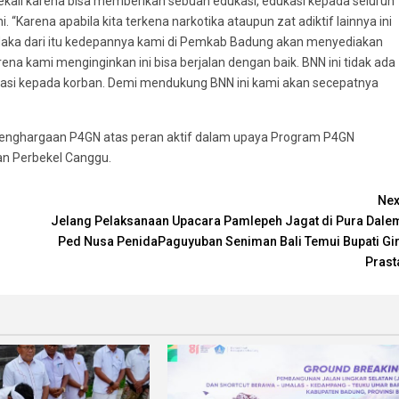
 sekali karena bisa memberikan sebuah edukasi, edukasi kepada seluruh
. “Karena apabila kita terkena narkotika ataupun zat adiktif lainnya ini
. Maka dari itu kedepannya kami di Pemkab Badung akan menyediakan
rena kami menginginkan ini bisa berjalan dengan baik. BNN ini tidak ada
kasi kepada korban. Demi mendukung BNN ini kami akan secepatnya
Penghargaan P4GN atas peran aktif dalam upaya Program P4GN
an Perbekel Canggu.
Nex
Jelang Pelaksanaan Upacara Pamlepeh Jagat di Pura Dale
Ped Nusa PenidaPaguyuban Seniman Bali Temui Bupati Gir
Prast