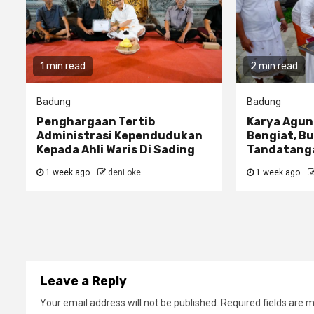
1 min read
2 min read
Badung
Badung
Penghargaan Tertib
Karya Agun
Administrasi Kependudukan
Bengiat, Bu
Kepada Ahli Waris Di Sading
Tandatanga
1 week ago
deni oke
1 week ago
Leave a Reply
Your email address will not be published.
Required fields are 