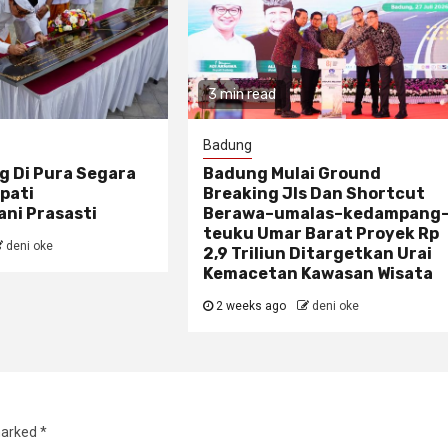
3 min read
Badung
g Di Pura Segara
Badung Mulai Ground
pati
Breaking Jls Dan Shortcut
ni Prasasti
Berawa–umalas–kedampang
teuku Umar Barat Proyek Rp
deni oke
2,9 Triliun Ditargetkan Urai
Kemacetan Kawasan Wisata
2 weeks ago
deni oke
marked
*