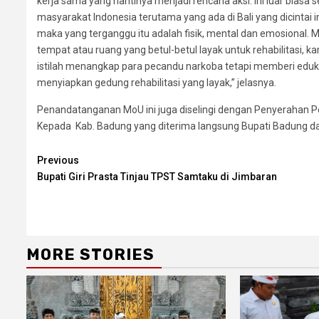
kerja sama yang nantinya menjadi rencana aksi. Ini luar biasa
masyarakat Indonesia terutama yang ada di Bali yang dicintai ini
maka yang terganggu itu adalah fisik, mental dan emosional
tempat atau ruang yang betul-betul layak untuk rehabilitasi, ka
istilah menangkap para pecandu narkoba tetapi memberi edu
menyiapkan gedung rehabilitasi yang layak,” jelasnya.
Penandatanganan MoU ini juga diselingi dengan Penyerahan 
Kepada Kab. Badung yang diterima langsung Bupati Badung d
Continue
Previous
Bupati Giri Prasta Tinjau TPST Samtaku di Jimbaran
Reading
MORE STORIES