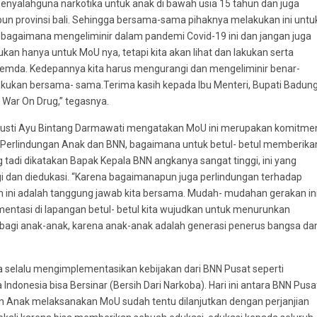
penyalahguna narkotika untuk anak di bawah usia 15 tahun dan juga
upun provinsi bali. Sehingga bersama-sama pihaknya melakukan ini untu
bagaimana mengeliminir dalam pandemi Covid-19 ini dan jangan juga
kan hanya untuk MoU nya, tetapi kita akan lihat dan lakukan serta
 Pemda. Kedepannya kita harus mengurangi dan mengeliminir benar-
n lakukan bersama- sama.Terima kasih kepada Ibu Menteri, Bupati Badun
 War On Drug,” tegasnya.
Gusti Ayu Bintang Darmawati mengatakan MoU ini merupakan komitme
erlindungan Anak dan BNN, bagaimana untuk betul- betul memberika
 tadi dikatakan Bapak Kepala BNN angkanya sangat tinggi, ini yang
gi dan diedukasi. “Karena bagaimanapun juga perlindungan terhadap
an ini adalah tanggung jawab kita bersama. Mudah- mudahan gerakan in
entasi di lapangan betul- betul kita wujudkan untuk menurunkan
 bagi anak-anak, karena anak-anak adalah generasi penerus bangsa da
 selalu mengimplementasikan kebijakan dari BNN Pusat seperti
donesia bisa Bersinar (Bersih Dari Narkoba). Hari ini antara BNN Pusa
Anak melaksanakan MoU sudah tentu dilanjutkan dengan perjanjian