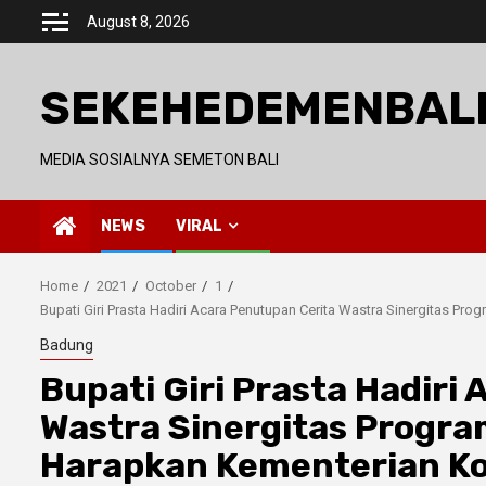
Skip
August 8, 2026
to
content
SEKEHEDEMENBAL
MEDIA SOSIALNYA SEMETON BALI
NEWS
VIRAL
Home
2021
October
1
Bupati Giri Prasta Hadiri Acara Penutupan Cerita Wastra Sinergitas
Badung
Bupati Giri Prasta Hadiri
Wastra Sinergitas Prog
Harapkan Kementerian K