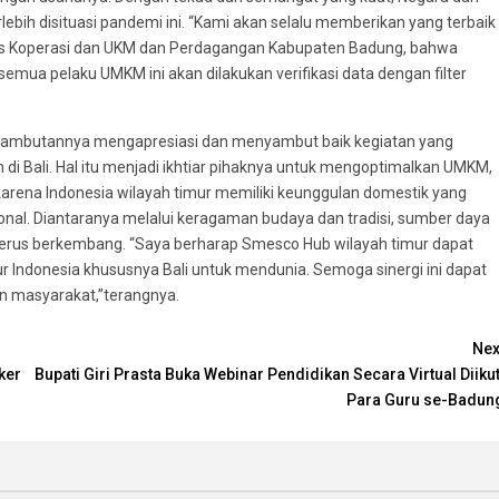
ebih disituasi pandemi ini. “Kami akan selalu memberikan yang terbaik
inas Koperasi dan UKM dan Perdagangan Kabupaten Badung, bahwa
emua pelaku UMKM ini akan dilakukan verifikasi data dengan filter
 sambutannya mengapresiasi dan menyambut baik kegiatan yang
i Bali. Hal itu menjadi ikhtiar pihaknya untuk mengoptimalkan UMKM,
 karena Indonesia wilayah timur memiliki keunggulan domestik yang
ional. Diantaranya melalui keragaman budaya dan tradisi, sumber daya
terus berkembang. “Saya berharap Smesco Hub wilayah timur dapat
r Indonesia khususnya Bali untuk mendunia. Semoga sinergi ini dapat
n masyarakat,”terangnya.
Nex
ker
Bupati Giri Prasta Buka Webinar Pendidikan Secara Virtual Diikut
Para Guru se-Badun