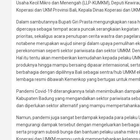
Usaha Kecil Mikro dan Menengah (LLP-KUMKM), Deputi Kewira
Koperasi dan UKM Provinsi Bali, Kepala Dinas Koperasi dan U
Dalam sambutannya Bupati Giri Prasta mengungkapkan rasa h
dipercaya sebagai tempat acara puncak serangkaian kegiatan 
prioritas, sekaligus acara penutupan cerita wastra dan pagel
notabene merupakan wujud sinergi dalam upaya pemulihan e
perekonomian seperti sektor pariwisata dan sektor UMKM. Deng
Hal itu tentu akan memberikan kemudahan kepada pelaku UMK
produknya hingga mampu bersaing dipasar internasional, se
berbahagia dengan dipilihnya Bali sebagai sentra/hub UMKM e
lembaga resmi dibawah Kemenkop yang bertugas untuk memba
Pandemi Covid-19 diterangkannya telah menimbulkan dampak ya
Kabupaten Badung yang mengandalkan sektor pariwisata seba
dan diperlukan sektor alternatif yang mampu mempertahank
Namun, pandemi juga sangat berdampak kepada para pelaku U
mengurangi dampak tersebut dengan mengeluarkan berbagai keb
serta program subsidi bunga dan bantuan pelaku usaha mikro 
Koperasi dan UMKM mampu untuk mempertahankan kelangsung