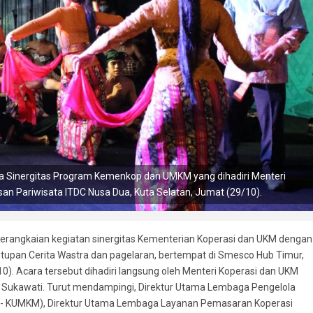
ra Sinergitas Program Kemenkop dan UMKM yang dihadiri Menteri
n Pariwisata ITDC Nusa Dua, Kuta Selatan, Jumat (29/10).
serangkaian kegiatan sinergitas Kementerian Koperasi dan UKM dengan
enutupan Cerita Wastra dan pagelaran, bertempat di Smesco Hub Timur,
). Acara tersebut dihadiri langsung oleh Menteri Koperasi dan UKM
tha Sukawati. Turut mendampingi, Direktur Utama Lembaga Pengelola
DB- KUMKM), Direktur Utama Lembaga Layanan Pemasaran Koperasi