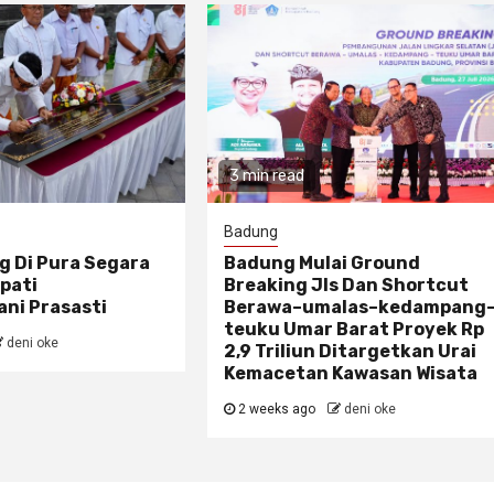
3 min read
Badung
g Di Pura Segara
Badung Mulai Ground
pati
Breaking Jls Dan Shortcut
ni Prasasti
Berawa–umalas–kedampang
teuku Umar Barat Proyek Rp
deni oke
2,9 Triliun Ditargetkan Urai
Kemacetan Kawasan Wisata
2 weeks ago
deni oke