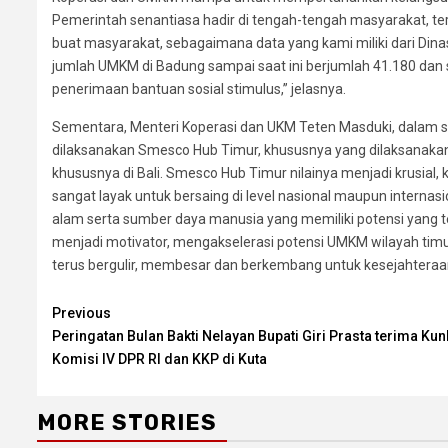
Pemerintah senantiasa hadir di tengah-tengah masyarakat, terl
buat masyarakat, sebagaimana data yang kami miliki dari D
jumlah UMKM di Badung sampai saat ini berjumlah 41.180 dan s
penerimaan bantuan sosial stimulus,” jelasnya.
Sementara, Menteri Koperasi dan UKM Teten Masduki, dalam
dilaksanakan Smesco Hub Timur, khususnya yang dilaksanakan d
khususnya di Bali. Smesco Hub Timur nilainya menjadi krusial,
sangat layak untuk bersaing di level nasional maupun internas
alam serta sumber daya manusia yang memiliki potensi yang 
menjadi motivator, mengakselerasi potensi UMKM wilayah timu
terus bergulir, membesar dan berkembang untuk kesejahteraa
Continue
Previous
Peringatan Bulan Bakti Nelayan Bupati Giri Prasta terima Kun
Reading
Komisi IV DPR RI dan KKP di Kuta
MORE STORIES