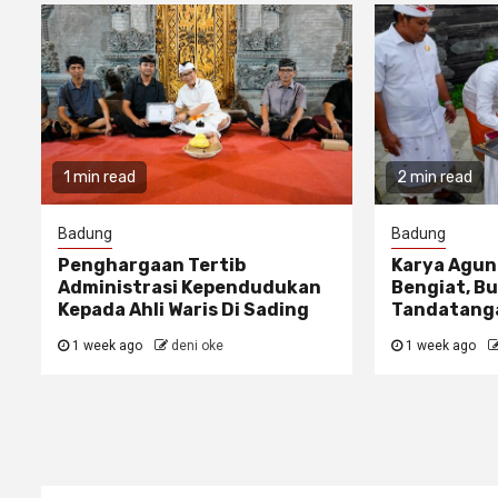
1 min read
2 min read
Badung
Badung
Penghargaan Tertib
Karya Agun
Administrasi Kependudukan
Bengiat, Bu
Kepada Ahli Waris Di Sading
Tandatanga
1 week ago
deni oke
1 week ago