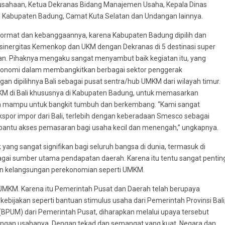
usahaan, Ketua Dekranas Bidang Manajemen Usaha, Kepala Dinas
KM Kabupaten Badung, Camat Kuta Selatan dan Undangan lainnya.
ormat dan kebanggaannya, karena Kabupaten Badung dipilih dan
sinergitas Kemenkop dan UKM dengan Dekranas di 5 destinasi super
aran. Pihaknya mengaku sangat menyambut baik kegiatan itu, yang
konomi dalam membangkitkan berbagai sektor penggerak
an dipilihnya Bali sebagai pusat sentra/hub UMKM dari wilayah timur.
M di Bali khususnya di Kabupaten Badung, untuk memasarkan
rta mampu untuk bangkit tumbuh dan berkembang. “Kami sangat
kspor impor dari Bali, terlebih dengan keberadaan Smesco sebagai
ntu akses pemasaran bagi usaha kecil dan menengah,” ungkapnya.
ng sangat signifikan bagi seluruh bangsa di dunia, termasuk di
gai sumber utama pendapatan daerah. Karena itu tentu sangat pentin
an kelangsungan perekonomian seperti UMKM.
MKM. Karena itu Pemerintah Pusat dan Daerah telah berupaya
ijakan seperti bantuan stimulus usaha dari Pemerintah Provinsi Bali
(BPUM) dari Pemerintah Pusat, diharapkan melalui upaya tersebut
an usahanya. Dengan tekad dan semangat yang kuat, Negara dan