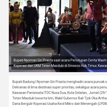
Bupati Nyoman Giri Prasta saat acara Penutupan Cerita Wast
Koperasi dan UKM Teten Masduki di Smesco Hub Timur, Kawasa
Bupati Badung I Nyoman Giri Prasta menghadiri acara puncak 
Dekranas di lima destinasi super prioritas, sekaligus acara p
Kawasan Pariwisata ITDC Nusa Dua, Kuta Selatan, Jumat (29/10
Teten Masduki beserta Istri, Wakil Gubernur Bali Tjok Oka Ar
Dana Bergulir Koperasi Usaha Kecil Mikro dan Menengah (LP