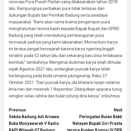
renovasi Pura Puseh Pipitan yang dilaksanakan tahun 2018
lalu. Rampungnya perbaikan pura tidak terlepas dari
dukungan Bupati dan Pemkab Badung serta swadaya
masyarakat. “Kami atas nama krama pengempon pura
menghaturkan terima kasih kepada Bapak Bupati dan DPRD
Badung yang telah mendukung pembangunan pura
termasuk yadnya yang kami laksanakan. Momentum karya
ini terasa sangat bersejarah karena karya ngenteg linggih
terakhir pada 52 tahun lalu dan sekarang baru bisa terlaksana
kembali,” tambahnya. Mengenai dudonan karya telah dimulai
sejak Agustus 2021 lalu, sedangkan puncak karya telah
berlangsung pada buda umanis julungwangi, Rabu 27
Oktober 2021. “Dari puncak karya, ida bhatara nyejer selama
lima hari dan mesineb 1 Nopember. Dilanjutkan upacara tutug
sengker solas rahina dan bulan pitung dina karya,” imbuhnya.
Continue
Previous
Next
Sekda Badung Adi Arnawa
Peringatan Bulan Bakti
Reading
Buka Musyawarah V Radio
Nelayan Bupati Giri Prasta
RAPI Wilayah 07 Badung
terima Kunker Komisi IV DPR