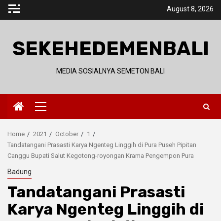
Skip
August 8, 2026
to
content
SEKEHEDEMENBALI
MEDIA SOSIALNYA SEMETON BALI
Primary
Menu
Home
2021
October
1
Tandatangani Prasasti Karya Ngenteg Linggih di Pura Puseh Pipitan
Canggu Bupati Salut Kegotong-royongan Krama Pengempon Pura
Badung
Tandatangani Prasasti
Karya Ngenteg Linggih di