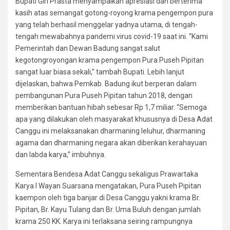
Bupati Giri Prasta menyampaikan apresiasi dan berterima
kasih atas semangat gotong-royong krama pengempon pura
yang telah berhasil menggelar yadnya utama, di tengah-
tengah mewabahnya pandemi virus covid-19 saat ini. “Kami
Pemerintah dan Dewan Badung sangat salut
kegotongroyongan krama pengempon Pura Puseh Pipitan
sangat luar biasa sekali,” tambah Bupati. Lebih lanjut
dijelaskan, bahwa Pemkab. Badung ikut berperan dalam
pembangunan Pura Puseh Pipitan tahun 2018, dengan
memberikan bantuan hibah sebesar Rp 1,7 miliar. “Semoga
apa yang dilakukan oleh masyarakat khususnya di Desa Adat
Canggu ini melaksanakan dharmaning leluhur, dharmaning
agama dan dharmaning negara akan diberikan kerahayuan
dan labda karya,” imbuhnya.
Sementara Bendesa Adat Canggu sekaligus Prawartaka
Karya I Wayan Suarsana mengatakan, Pura Puseh Pipitan
kaempon oleh tiga banjar di Desa Canggu yakni krama Br.
Pipitan, Br. Kayu Tulang dan Br. Uma Buluh dengan jumlah
krama 250 KK. Karya ini terlaksana seiring rampungnya