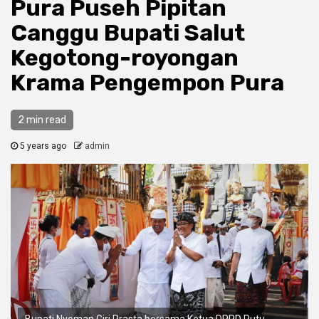
Pura Puseh Pipitan
Canggu Bupati Salut
Kegotong-royongan
Krama Pengempon Pura
2 min read
5 years ago
admin
Bupati Nyoman Giri Prasta bersama Ketua DPRD Putu