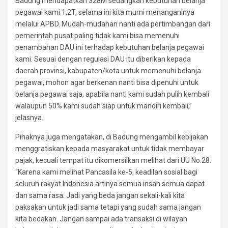
Badung mendapatkan 328M sedangkan kebutuhan belanja
pegawai kami 1,2T, selama ini kita murni menanganinya
melalui APBD. Mudah-mudahan nanti ada pertimbangan dari
pemerintah pusat paling tidak kami bisa memenuhi
penambahan DAU ini terhadap kebutuhan belanja pegawai
kami. Sesuai dengan regulasi DAU itu diberikan kepada
daerah provinsi, kabupaten/kota untuk memenuhi belanja
pegawai, mohon agar berkenan nanti bisa dipenuhi untuk
belanja pegawai saja, apabila nanti kami sudah pulih kembali
walaupun 50% kami sudah siap untuk mandiri kembali,”
jelasnya.
Pihaknya juga mengatakan, di Badung mengambil kebijakan
menggratiskan kepada masyarakat untuk tidak membayar
pajak, kecuali tempat itu dikomersilkan melihat dari UU No.28.
“Karena kami melihat Pancasila ke-5, keadilan sosial bagi
seluruh rakyat Indonesia artinya semua insan semua dapat
dan sama rasa. Jadi yang beda jangan sekali-kali kita
paksakan untuk jadi sama tetapi yang sudah sama jangan
kita bedakan. Jangan sampai ada transaksi di wilayah