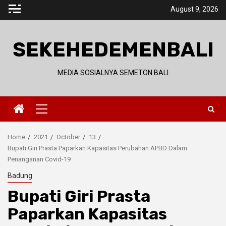
Skip
August 9, 2026
to
content
SEKEHEDEMENBALI
MEDIA SOSIALNYA SEMETON BALI
Primary
Menu
Home
2021
October
13
Bupati Giri Prasta Paparkan Kapasitas Perubahan APBD Dalam
Penanganan Covid-19
Badung
Bupati Giri Prasta
Paparkan Kapasitas