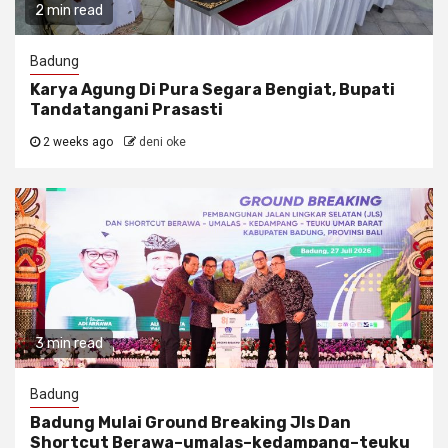
2 min read
Badung
Karya Agung Di Pura Segara Bengiat, Bupati
Tandatangani Prasasti
2 weeks ago
deni oke
3 min read
Badung
Badung Mulai Ground Breaking Jls Dan
Shortcut Berawa–umalas–kedampang–teuku