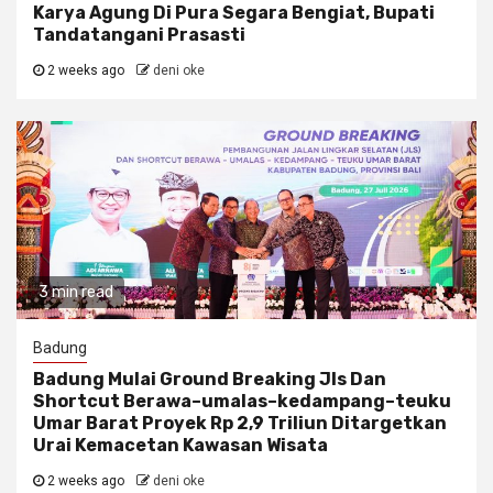
Karya Agung Di Pura Segara Bengiat, Bupati
Tandatangani Prasasti
2 weeks ago
deni oke
3 min read
Badung
Badung Mulai Ground Breaking Jls Dan
Shortcut Berawa–umalas–kedampang–teuku
Umar Barat Proyek Rp 2,9 Triliun Ditargetkan
Urai Kemacetan Kawasan Wisata
2 weeks ago
deni oke