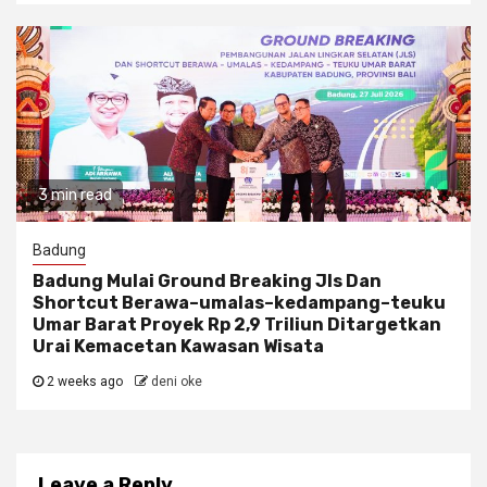
3 min read
Badung
Badung Mulai Ground Breaking Jls Dan
Shortcut Berawa–umalas–kedampang–teuku
Umar Barat Proyek Rp 2,9 Triliun Ditargetkan
Urai Kemacetan Kawasan Wisata
2 weeks ago
deni oke
Leave a Reply