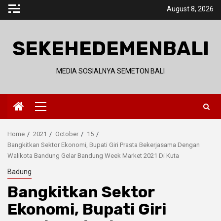
Skip
August 8, 2026
to
content
SEKEHEDEMENBALI
MEDIA SOSIALNYA SEMETON BALI
Primary
Menu
Home
2021
October
15
Bangkitkan Sektor Ekonomi, Bupati Giri Prasta Bekerjasama Dengan
Walikota Bandung Gelar Bandung Week Market 2021 Di Kuta
Badung
Bangkitkan Sektor
Ekonomi, Bupati Giri