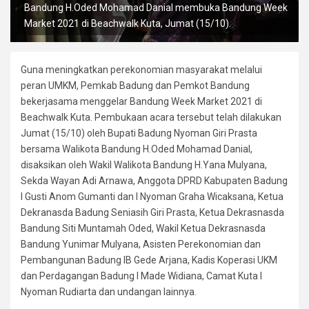
Bandung H.Oded Mohamad Danial membuka Bandung Week
Market 2021 di Beachwalk Kuta, Jumat (15/10).
Guna meningkatkan perekonomian masyarakat melalui
peran UMKM, Pemkab Badung dan Pemkot Bandung
bekerjasama menggelar Bandung Week Market 2021 di
Beachwalk Kuta. Pembukaan acara tersebut telah dilakukan
Jumat (15/10) oleh Bupati Badung Nyoman Giri Prasta
bersama Walikota Bandung H.Oded Mohamad Danial,
disaksikan oleh Wakil Walikota Bandung H.Yana Mulyana,
Sekda Wayan Adi Arnawa, Anggota DPRD Kabupaten Badung
I Gusti Anom Gumanti dan I Nyoman Graha Wicaksana, Ketua
Dekranasda Badung Seniasih Giri Prasta, Ketua Dekrasnasda
Bandung Siti Muntamah Oded, Wakil Ketua Dekrasnasda
Bandung Yunimar Mulyana, Asisten Perekonomian dan
Pembangunan Badung IB Gede Arjana, Kadis Koperasi UKM
dan Perdagangan Badung I Made Widiana, Camat Kuta I
Nyoman Rudiarta dan undangan lainnya.