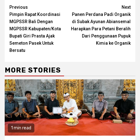
Continue
Previous
Next
Pimpin Rapat Koordinasi
Panen Perdana Padi Organik
Reading
MGPSSR Bali Dengan
di Subak Ayunan Abiansemal
MGPSSR Kabupaten/Kota
Harapkan Para Petani Beralih
Bupati Giri Prasta Ajak
Dari Penggunaan Pupuk
Semeton Pasek Untuk
Kimia ke Organik
Bersatu
MORE STORIES
1 min read