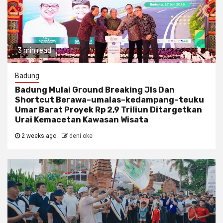
3 min read
Badung
Badung Mulai Ground Breaking Jls Dan
Shortcut Berawa–umalas–kedampang–teuku
Umar Barat Proyek Rp 2,9 Triliun Ditargetkan
Urai Kemacetan Kawasan Wisata
2 weeks ago
deni oke