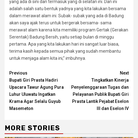
yang ada di sini dan termasuk yang di selatan ini. Dan ini
adalah salah satu bentuk yadnya yang kita lakukan bersama
dalam merawat alam ini. Subak- subak yang ada di Badung
akan saya ajak terus untuk bergerak bersama- sama
merawat alam karena kita memiliki program Gertak (Gerakan
Serentak) Badung Bersih, yaitu setiap bulan di minggu
pertama. Apa yang kita lakukan hari ini sangat luar biasa,
terima kasih kepada semua pihak yang sudah membantu
untuk menjaga alam kita ini,” imbuhnya.
Continue
Previous
Next
Bupati Giri Prasta Hadiri
Tingkatkan Kinerja
Reading
Upacara Tawur Agung Pura
Penyelenggaraan Tugas dan
Luhur Uluwatu Ingatkan
Pelayanan Publik Bupati Giri
Krama Agar Selalu Guyub
Prasta Lantik Pejabat Eselon
Masemeton
III dan Eselon IV
MORE STORIES