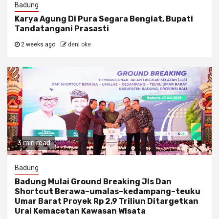
Badung
Karya Agung Di Pura Segara Bengiat, Bupati
Tandatangani Prasasti
2 weeks ago
deni oke
3 min read
Badung
Badung Mulai Ground Breaking Jls Dan
Shortcut Berawa–umalas–kedampang–teuku
Umar Barat Proyek Rp 2,9 Triliun Ditargetkan
Urai Kemacetan Kawasan Wisata