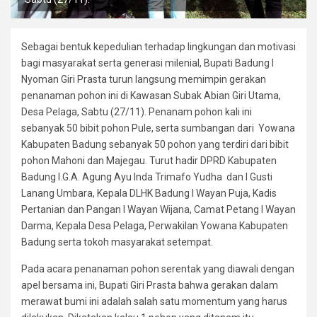
Sebagai bentuk kepedulian terhadap lingkungan dan motivasi
bagi masyarakat serta generasi milenial, Bupati Badung I
Nyoman Giri Prasta turun langsung memimpin gerakan
penanaman pohon ini di Kawasan Subak Abian Giri Utama,
Desa Pelaga, Sabtu (27/11). Penanam pohon kali ini
sebanyak 50 bibit pohon Pule, serta sumbangan dari Yowana
Kabupaten Badung sebanyak 50 pohon yang terdiri dari bibit
pohon Mahoni dan Majegau. Turut hadir DPRD Kabupaten
Badung I.G.A. Agung Ayu Inda Trimafo Yudha dan I Gusti
Lanang Umbara, Kepala DLHK Badung I Wayan Puja, Kadis
Pertanian dan Pangan I Wayan Wijana, Camat Petang I Wayan
Darma, Kepala Desa Pelaga, Perwakilan Yowana Kabupaten
Badung serta tokoh masyarakat setempat.
Pada acara penanaman pohon serentak yang diawali dengan
apel bersama ini, Bupati Giri Prasta bahwa gerakan dalam
merawat bumi ini adalah salah satu momentum yang harus