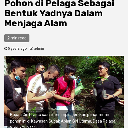
Pohon di Pelaga Sebagai
Bentuk Yadnya Dalam
Menjaga Alam
2 min read
5 years ago
admin
Bupati Giri Prasta saat memimpin gerakan penanaman
pohon ini di Kawasan Subak Abian Giri Utama, Desa Pelaga,
Sabtu (27/11).