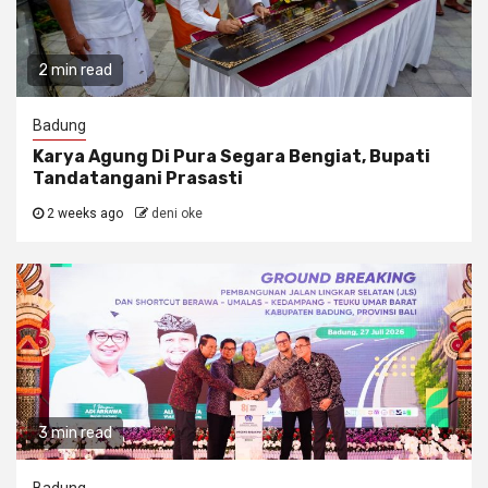
2 min read
Badung
Karya Agung Di Pura Segara Bengiat, Bupati
Tandatangani Prasasti
2 weeks ago
deni oke
3 min read
Badung