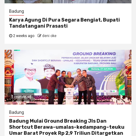
Badung
Karya Agung Di Pura Segara Bengiat, Bupati
Tandatangani Prasasti
2 weeks ago
deni oke
3 min read
Badung
Badung Mulai Ground Breaking Jls Dan
Shortcut Berawa–umalas–kedampang–teuku
Umar Barat Proyek Rp 2,9 Triliun Ditargetkan