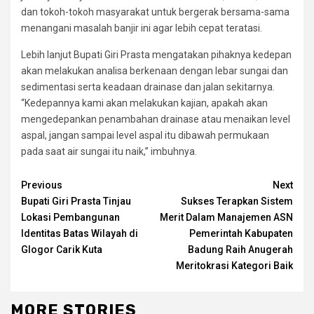
dan tokoh-tokoh masyarakat untuk bergerak bersama-sama
menangani masalah banjir ini agar lebih cepat teratasi.
Lebih lanjut Bupati Giri Prasta mengatakan pihaknya kedepan
akan melakukan analisa berkenaan dengan lebar sungai dan
sedimentasi serta keadaan drainase dan jalan sekitarnya.
“Kedepannya kami akan melakukan kajian, apakah akan
mengedepankan penambahan drainase atau menaikan level
aspal, jangan sampai level aspal itu dibawah permukaan
pada saat air sungai itu naik,” imbuhnya.
Continue
Previous
Next
Bupati Giri Prasta Tinjau
Sukses Terapkan Sistem
Reading
Lokasi Pembangunan
Merit Dalam Manajemen ASN
Identitas Batas Wilayah di
Pemerintah Kabupaten
Glogor Carik Kuta
Badung Raih Anugerah
Meritokrasi Kategori Baik
MORE STORIES