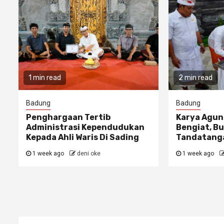
1 min read
2 min read
Badung
Badung
Penghargaan Tertib
Karya Agun
Administrasi Kependudukan
Bengiat, Bu
Kepada Ahli Waris Di Sading
Tandatanga
1 week ago
deni oke
1 week ago