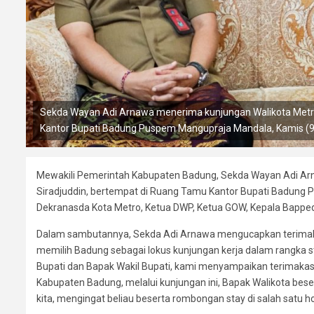
Sekda Wayan Adi Arnawa menerima kunjungan Walikota Metr
Kantor Bupati Badung Puspem Mangupraja Mandala, Kamis (9
Mewakili Pemerintah Kabupaten Badung, Sekda Wayan Adi Ar
Siradjuddin, bertempat di Ruang Tamu Kantor Bupati Badung 
Dekranasda Kota Metro, Ketua DWP, Ketua GOW, Kepala Bappe
Dalam sambutannya, Sekda Adi Arnawa mengucapkan terimak
memilih Badung sebagai lokus kunjungan kerja dalam rangka 
Bupati dan Bapak Wakil Bupati, kami menyampaikan terimakasih
Kabupaten Badung, melalui kunjungan ini, Bapak Walikota be
kita, mengingat beliau beserta rombongan stay di salah satu h