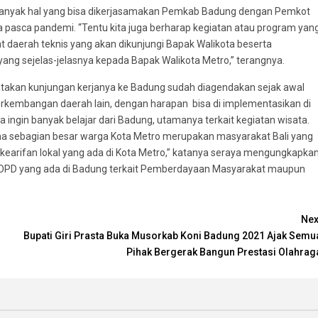
 banyak hal yang bisa dikerjasamakan Pemkab Badung dengan Pemkot
asca pandemi. “Tentu kita juga berharap kegiatan atau program yan
kat daerah teknis yang akan dikunjungi Bapak Walikota beserta
g sejelas-jelasnya kepada Bapak Walikota Metro,” terangnya.
akan kunjungan kerjanya ke Badung sudah diagendakan sejak awal
rkembangan daerah lain, dengan harapan bisa di implementasikan di
ita ingin banyak belajar dari Badung, utamanya terkait kegiatan wisata.
rena sebagian besar warga Kota Metro merupakan masyarakat Bali yang
kearifan lokal yang ada di Kota Metro,” katanya seraya mengungkapka
a OPD yang ada di Badung terkait Pemberdayaan Masyarakat maupun
Nex
Bupati Giri Prasta Buka Musorkab Koni Badung 2021 Ajak Semu
Pihak Bergerak Bangun Prestasi Olahrag