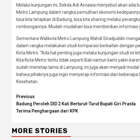
Melalui kunjungan ini, Sekda Adi Arnawa menyebut akan ada
Metro Lampung dalam rangka pemulihan ekonomi kedepannya p
bisa kita terapkan di Badung, bisa kita sharing melalui perang
rombongannya. Mudah-mudahan bisa memberikan informasi yan
Sementara Walikota Metro Lampung Wahdi Siradjuddin mengat
dalam rangka melakukan studi komparasi berkaitan dengan pe
Kota Metro. “Ada hal penting juga melalui kunjungan studi ini k
Kita Kota Metro tentu tidak seperti Bali namun kami yakin ka
sudah menetap lama di Lampung, ini juga akan menjadi modal 
bahwa pihaknya juga ingin menyerap informasi dari beberap
Kesehatan.
Continue
Previous
Badung Peroleh DID 2 Kali Berturut-Turut Bupati Giri Prasta
Reading
Terima Penghargaan dari KPK
MORE STORIES