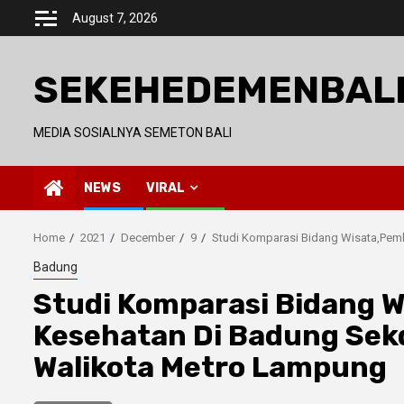
Skip
August 7, 2026
to
content
SEKEHEDEMENBAL
MEDIA SOSIALNYA SEMETON BALI
NEWS
VIRAL
Home
2021
December
9
Studi Komparasi Bidang Wisata,Pem
Badung
Studi Komparasi Bidang 
Kesehatan Di Badung Sek
Walikota Metro Lampung