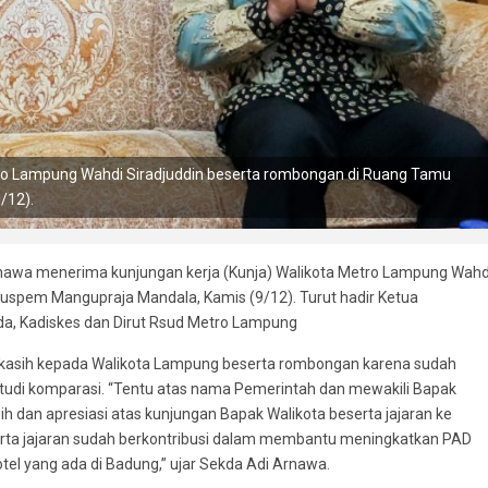
o Lampung Wahdi Siradjuddin beserta rombongan di Ruang Tamu
/12).
nawa menerima kunjungan kerja (Kunja) Walikota Metro Lampung Wahd
Puspem Mangupraja Mandala, Kamis (9/12). Turut hadir Ketua
da, Kadiskes dan Dirut Rsud Metro Lampung
asih kepada Walikota Lampung beserta rombongan karena sudah
studi komparasi. “Tentu atas nama Pemerintah dan mewakili Bapak
 dan apresiasi atas kunjungan Bapak Walikota beserta jajaran ke
serta jajaran sudah berkontribusi dalam membantu meningkatkan PAD
otel yang ada di Badung,” ujar Sekda Adi Arnawa.