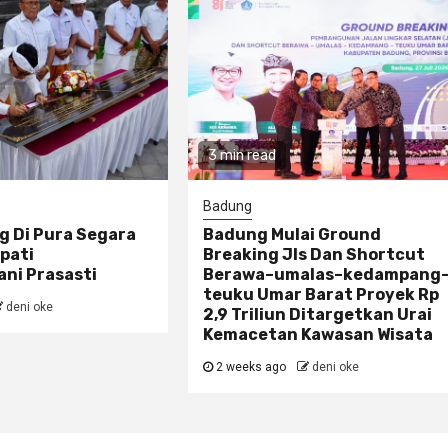
3 min read
Badung
g Di Pura Segara
Badung Mulai Ground
pati
Breaking Jls Dan Shortcut
ni Prasasti
Berawa–umalas–kedampang
teuku Umar Barat Proyek Rp
deni oke
2,9 Triliun Ditargetkan Urai
Kemacetan Kawasan Wisata
2 weeks ago
deni oke