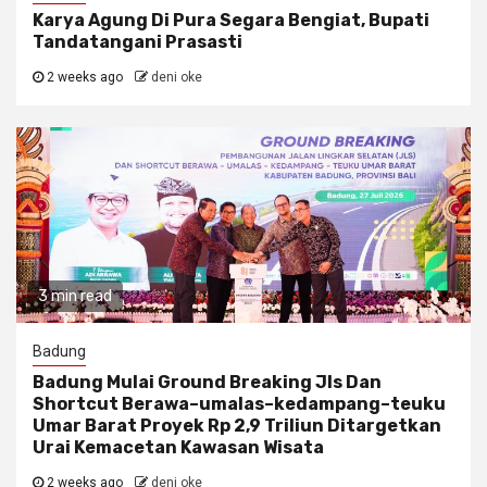
Karya Agung Di Pura Segara Bengiat, Bupati
Tandatangani Prasasti
2 weeks ago
deni oke
3 min read
Badung
Badung Mulai Ground Breaking Jls Dan
Shortcut Berawa–umalas–kedampang–teuku
Umar Barat Proyek Rp 2,9 Triliun Ditargetkan
Urai Kemacetan Kawasan Wisata
2 weeks ago
deni oke