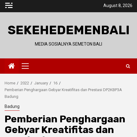
Skip
August 8, 2026
to
content
SEKEHEDEMENBALI
MEDIA SOSIALNYA SEMETON BALI
Primary
Menu
Home
2022
January
16
Pemberian Penghargaan Gebyar Kreatifitas dan Prestasi DP2KBP3A
Badung
Badung
Pemberian Penghargaan
Gebyar Kreatifitas dan