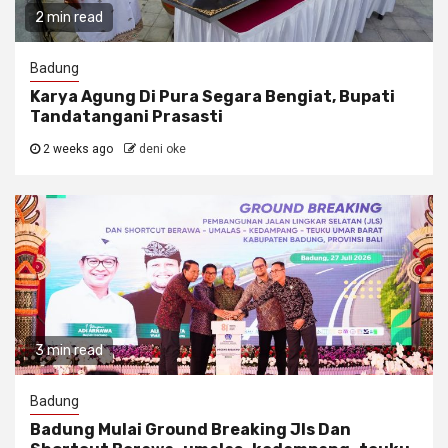
2 min read
Badung
Karya Agung Di Pura Segara Bengiat, Bupati
Tandatangani Prasasti
2 weeks ago
deni oke
3 min read
Badung
Badung Mulai Ground Breaking Jls Dan