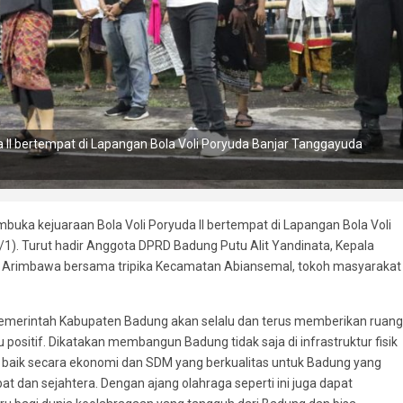
II bertempat di Lapangan Bola Voli Poryuda Banjar Tanggayuda
ka kejuaraan Bola Voli Poryuda II bertempat di Lapangan Bola Voli
). Turut hadir Anggota DPRD Badung Putu Alit Yandinata, Kepala
 Arimbawa bersama tripika Kecamatan Abiansemal, tokoh masyarakat
erintah Kabupaten Badung akan selalu dan terus memberikan ruang
positif. Dikatakan membangun Badung tidak saja di infrastruktur fisik
h baik secara ekonomi dan SDM yang berkualitas untuk Badung yang
 dan sejahtera. Dengan ajang olahraga seperti ini juga dapat