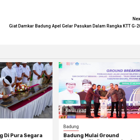
Nex
Giat Damkar Badung Apel Gelar Pasukan Dalam Rangka KTT G-2
3 min read
Badung
g Di Pura Segara
Badung Mulai Ground