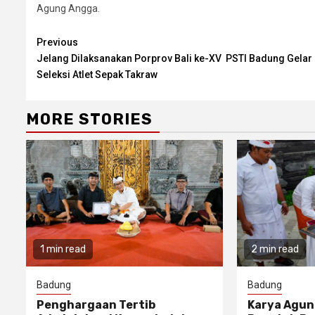
Agung Angga.
Continue
Previous
Jelang Dilaksanakan Porprov Bali ke-XV PSTI Badung Gelar
Reading
Seleksi Atlet Sepak Takraw
MORE STORIES
1 min read
2 min read
Badung
Badung
Penghargaan Tertib
Karya Agun