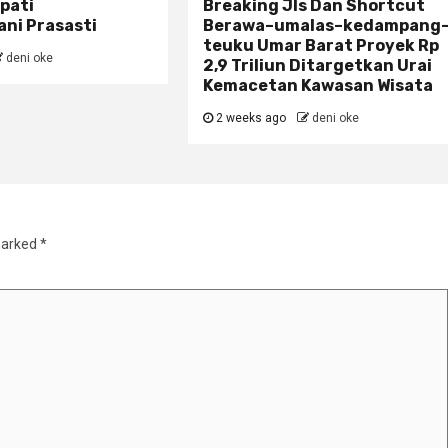
pati
Breaking Jls Dan Shortcut
ni Prasasti
Berawa–umalas–kedampang
teuku Umar Barat Proyek Rp
deni oke
2,9 Triliun Ditargetkan Urai
Kemacetan Kawasan Wisata
2 weeks ago
deni oke
marked
*