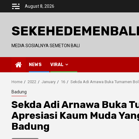
Skip
August 8, 2026
to
content
SEKEHEDEMENBAL
MEDIA SOSIALNYA SEMETON BALI
NEWS
VIRAL
Home
2022
January
16
Sekda Adi Arnawa Buka Turnamen Bola
Badung
Sekda Adi Arnawa Buka Tu
Apresiasi Kaum Muda Ya
Badung