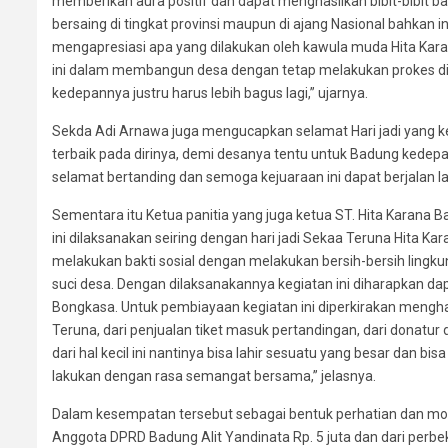
memberikan aura positif dan dapat menghasilkan bibit-bibit b
bersaing di tingkat provinsi maupun di ajang Nasional bahkan
mengapresiasi apa yang dilakukan oleh kawula muda Hita Kar
ini dalam membangun desa dengan tetap melakukan prokes dit
kedepannya justru harus lebih bagus lagi,” ujarnya.
Sekda Adi Arnawa juga mengucapkan selamat Hari jadi yang k
terbaik pada dirinya, demi desanya tentu untuk Badung kedepan
selamat bertanding dan semoga kejuaraan ini dapat berjalan l
Sementara itu Ketua panitia yang juga ketua ST. Hita Karan
ini dilaksanakan seiring dengan hari jadi Sekaa Teruna Hita Kar
melakukan bakti sosial dengan melakukan bersih-bersih lingk
suci desa. Dengan dilaksanakannya kegiatan ini diharapkan da
Bongkasa. Untuk pembiayaan kegiatan ini diperkirakan menghabi
Teruna, dari penjualan tiket masuk pertandingan, dari donatur
dari hal kecil ini nantinya bisa lahir sesuatu yang besar dan b
lakukan dengan rasa semangat bersama,” jelasnya.
Dalam kesempatan tersebut sebagai bentuk perhatian dan moti
Anggota DPRD Badung Alit Yandinata Rp. 5 juta dan dari perbek