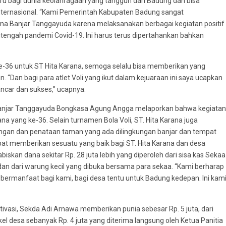
aru bagi dunia keolahragaan yang tangguh dari Badung dan bisa
 internasional. “Kami Pemerintah Kabupaten Badung sangat
ana Banjar Tanggayuda karena melaksanakan berbagai kegiatan positif
engah pandemi Covid-19. Ini harus terus dipertahankan bahkan
e-36 untuk ST Hita Karana, semoga selalu bisa memberikan yang
. “Dan bagi para atlet Voli yang ikut dalam kejuaraan ini saya ucapkan
ancar dan sukses,” ucapnya.
a Banjar Tanggayuda Bongkasa Agung Angga melaporkan bahwa kegiatan
ana yang ke-36. Selain turnamen Bola Voli, ST. Hita Karana juga
ungan dan penataan taman yang ada dilingkungan banjar dan tempat
pat memberikan sesuatu yang baik bagi ST. Hita Karana dan desa
skan dana sekitar Rp. 28 juta lebih yang diperoleh dari sisa kas Sekaa
 dan dari warung kecil yang dibuka bersama para sekaa. “Kami berharap
isa bermanfaat bagi kami, bagi desa tentu untuk Badung kedepan. Ini kam
vasi, Sekda Adi Arnawa memberikan punia sebesar Rp. 5 juta, dari
el desa sebanyak Rp. 4 juta yang diterima langsung oleh Ketua Panitia