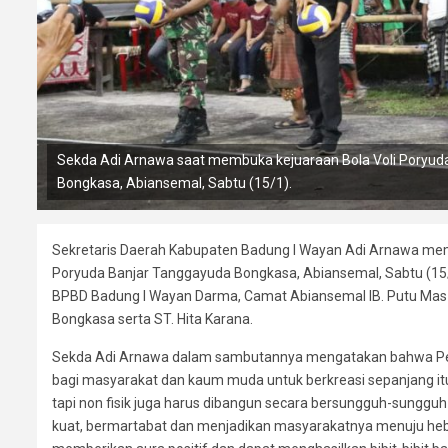
Sekda Adi Arnawa saat membuka kejuaraan Bola Voli Poryuda 
Bongkasa, Abiansemal, Sabtu (15/1).
Sekretaris Daerah Kabupaten Badung I Wayan Adi Arnawa membu
Poryuda Banjar Tanggayuda Bongkasa, Abiansemal, Sabtu (15/1
BPBD Badung I Wayan Darma, Camat Abiansemal IB. Putu Mas
Bongkasa serta ST. Hita Karana.
Sekda Adi Arnawa dalam sambutannya mengatakan bahwa Pem
bagi masyarakat dan kaum muda untuk berkreasi sepanjang itu 
tapi non fisik juga harus dibangun secara bersungguh-sunggu
kuat, bermartabat dan menjadikan masyarakatnya menuju hebat