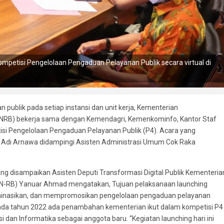
petisi Pengelolaan Pengaduan Pelayanan Publik secara virtual di
ublik pada setiap instansi dan unit kerja, Kementerian
ANRB) bekerja sama dengan Kemendagri, Kemenkominfo, Kantor Staf
i Pengelolaan Pengaduan Pelayanan Publik (P4). Acara yang
yan Adi Arnawa didampingi Asisten Administrasi Umum Cok Raka
ng disampaikan Asisten Deputi Transformasi Digital Publik Kementeria
AN-RB) Yanuar Ahmad mengatakan, Tujuan pelaksanaan launching
minasikan, dan mempromosikan pengelolaan pengaduan pelayanan
 Pada tahun 2022 ada penambahan kementerian ikut dalam kompetisi P4
an Informatika sebagai anggota baru. “Kegiatan launching hari ini