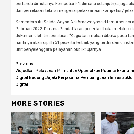
bertanda dimulainya kompetisi P4, dimana selanjutnya juga a
dan penjelasan teknis mengenai pelaksanaan kompetisi.,” jelas
Sementara itu Sekda Wayan Adi Arnawa yang ditemui seusai a
Pebruari 2022. Dimana Pendaftaran peserta dibuka melalui situ
dokumen oleh tim penilaian. “Kegiatan ini akan dibuka pada t
nantinya akan dipilih 51 peserta terbaik yang terdiri dari 6 In
unit penyelenggara pelayanan publik,”ujarnya.
Continue
Previous
Wujudkan Pelayanan Prima dan Optimalkan Potensi Ekonom
Reading
Digital Badung Jajaki Kerjasama Pembangunan Infrastruktu
Digital
MORE STORIES