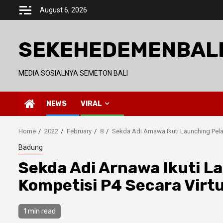
Skip
August 6, 2026
to
content
SEKEHEDEMENBAL
MEDIA SOSIALNYA SEMETON BALI
NEWS
VIRAL
Home
2022
February
8
Sekda Adi Arnawa Ikuti Launching Pel
Badung
Sekda Adi Arnawa Ikuti L
Kompetisi P4 Secara Virtu
1 min read