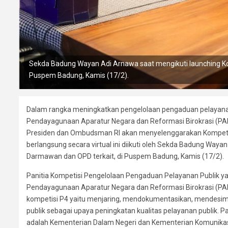
Sekda Badung Wayan Adi Arnawa saat mengikuti launching Kom
Puspem Badung, Kamis (17/2).
Dalam rangka meningkatkan pengelolaan pengaduan pelayanan p
Pendayagunaan Aparatur Negara dan Reformasi Birokrasi (P
Presiden dan Ombudsman RI akan menyelenggarakan Kompetis
berlangsung secara virtual ini diikuti oleh Sekda Badung Wa
Darmawan dan OPD terkait, di Puspem Badung, Kamis (17/2).
Panitia Kompetisi Pengelolaan Pengaduan Pelayanan Publik ya
Pendayagunaan Aparatur Negara dan Reformasi Birokrasi (P
kompetisi P4 yaitu menjaring, mendokumentasikan, mendesi
publik sebagai upaya peningkatan kualitas pelayanan publik.
adalah Kementerian Dalam Negeri dan Kementerian Komunikasi d