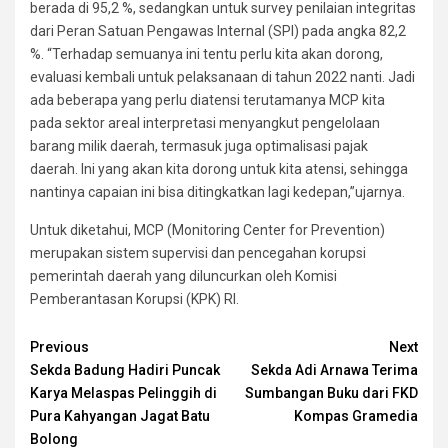
berada di 95,2 %, sedangkan untuk survey penilaian integritas
dari Peran Satuan Pengawas Internal (SPI) pada angka 82,2
%. “Terhadap semuanya ini tentu perlu kita akan dorong,
evaluasi kembali untuk pelaksanaan di tahun 2022 nanti. Jadi
ada beberapa yang perlu diatensi terutamanya MCP kita
pada sektor areal interpretasi menyangkut pengelolaan
barang milik daerah, termasuk juga optimalisasi pajak
daerah. Ini yang akan kita dorong untuk kita atensi, sehingga
nantinya capaian ini bisa ditingkatkan lagi kedepan,”ujarnya.
Untuk diketahui, MCP (Monitoring Center for Prevention)
merupakan sistem supervisi dan pencegahan korupsi
pemerintah daerah yang diluncurkan oleh Komisi
Pemberantasan Korupsi (KPK) RI.
Continue
Previous
Next
Sekda Badung Hadiri Puncak
Sekda Adi Arnawa Terima
Reading
Karya Melaspas Pelinggih di
Sumbangan Buku dari FKD
Pura Kahyangan Jagat Batu
Kompas Gramedia
Bolong