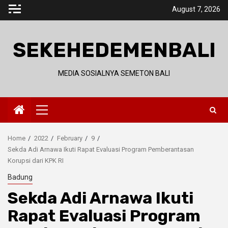
Skip
August 7, 2026
to
content
SEKEHEDEMENBALI
MEDIA SOSIALNYA SEMETON BALI
Primary
Menu
Home
2022
February
9
Sekda Adi Arnawa Ikuti Rapat Evaluasi Program Pemberantasan
Korupsi dari KPK RI
Badung
Sekda Adi Arnawa Ikuti
Rapat Evaluasi Program