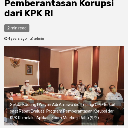
Pemberantasan Korupsi
dari KPK RI
2 min read
4 years ago
admin
Sekda Badung I Wayan Adi Arnawa didampingi OPD terkait
saat Rapat Evaluasi Program Pemberantasan Korupsi dari
KPK RI melalui Aplikasi Zoom Meeting, Rabu (9/2).