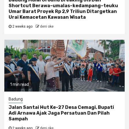
Shortcut Berawa–umalas–kedampang–teuku
Umar Barat Proyek Rp 2,9 Triliun Ditargetkan
Urai Kemacetan Kawasan Wisata
2 weeks ago
deni oke
1 min read
Badung
Jalan Santai Hut Ke-27 Desa Cemagi, Bupati
Adi Arnawa Ajak Jaga Persatuan Dan Pilah
Sampah
2 weeks ago
deni oke