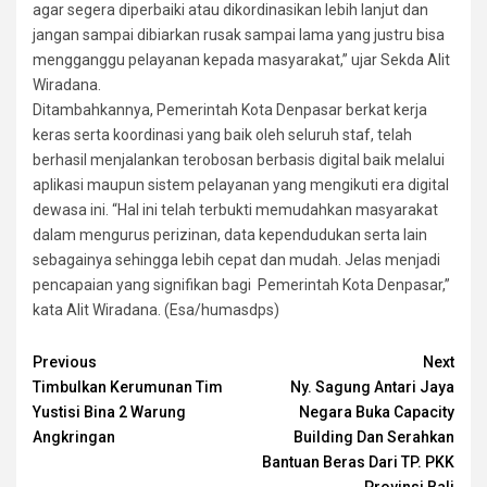
agar segera diperbaiki atau dikordinasikan lebih lanjut dan
jangan sampai dibiarkan rusak sampai lama yang justru bisa
mengganggu pelayanan kepada masyarakat,” ujar Sekda Alit
Wiradana.
Ditambahkannya, Pemerintah Kota Denpasar berkat kerja
keras serta koordinasi yang baik oleh seluruh staf, telah
berhasil menjalankan terobosan berbasis digital baik melalui
aplikasi maupun sistem pelayanan yang mengikuti era digital
dewasa ini. “Hal ini telah terbukti memudahkan masyarakat
dalam mengurus perizinan, data kependudukan serta lain
sebagainya sehingga lebih cepat dan mudah. Jelas menjadi
pencapaian yang signifikan bagi Pemerintah Kota Denpasar,”
kata Alit Wiradana. (Esa/humasdps)
Continue
Previous
Next
Timbulkan Kerumunan Tim
Ny. Sagung Antari Jaya
Reading
Yustisi Bina 2 Warung
Negara Buka Capacity
Angkringan
Building Dan Serahkan
Bantuan Beras Dari TP. PKK
Provinsi Bali