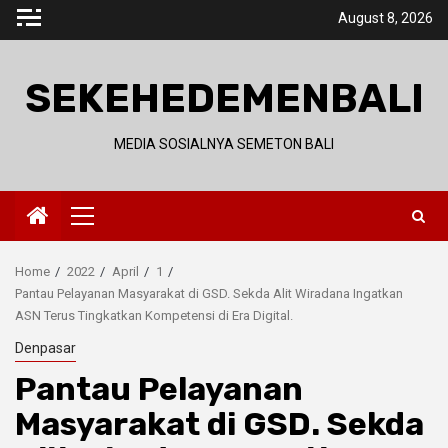
Skip
August 8, 2026
to
content
SEKEHEDEMENBALI
MEDIA SOSIALNYA SEMETON BALI
Primary
Menu
Home
2022
April
1
Pantau Pelayanan Masyarakat di GSD. Sekda Alit Wiradana Ingatkan
ASN Terus Tingkatkan Kompetensi di Era Digital.
Denpasar
Pantau Pelayanan
Masyarakat di GSD. Sekda