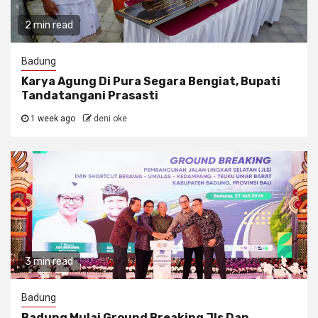
2 min read
Badung
Karya Agung Di Pura Segara Bengiat, Bupati
Tandatangani Prasasti
1 week ago
deni oke
3 min read
Badung
Badung Mulai Ground Breaking Jls Dan