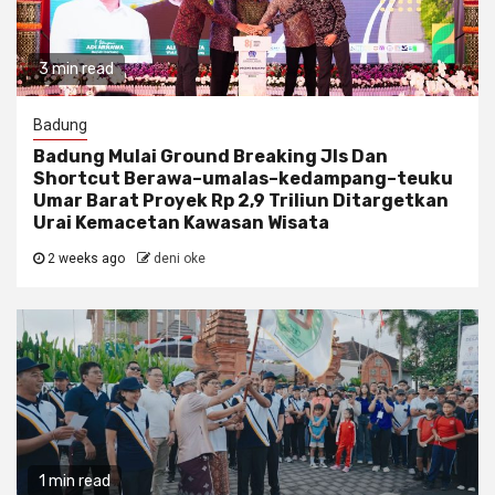
3 min read
Badung
Badung Mulai Ground Breaking Jls Dan
Shortcut Berawa–umalas–kedampang–teuku
Umar Barat Proyek Rp 2,9 Triliun Ditargetkan
Urai Kemacetan Kawasan Wisata
2 weeks ago
deni oke
1 min read