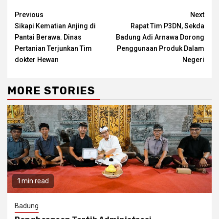
Continue
Previous
Next
Sikapi Kematian Anjing di
Rapat Tim P3DN, Sekda
Reading
Pantai Berawa. Dinas
Badung Adi Arnawa Dorong
Pertanian Terjunkan Tim
Penggunaan Produk Dalam
dokter Hewan
Negeri
MORE STORIES
1 min read
Badung