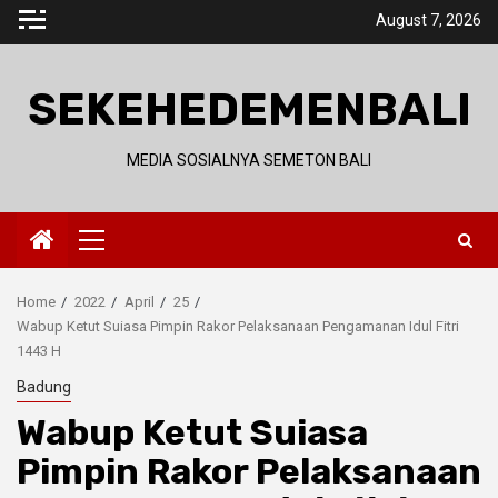
Skip
August 7, 2026
to
content
SEKEHEDEMENBALI
MEDIA SOSIALNYA SEMETON BALI
Primary
Menu
Home
2022
April
25
Wabup Ketut Suiasa Pimpin Rakor Pelaksanaan Pengamanan Idul Fitri
1443 H
Badung
Wabup Ketut Suiasa
Pimpin Rakor Pelaksanaan