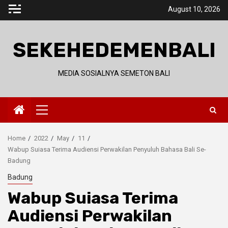
Skip
August 10, 2026
to
content
SEKEHEDEMENBALI
MEDIA SOSIALNYA SEMETON BALI
Primary
Menu
Home
2022
May
11
Wabup Suiasa Terima Audiensi Perwakilan Penyuluh Bahasa Bali Se-
Badung
Badung
Wabup Suiasa Terima
Audiensi Perwakilan