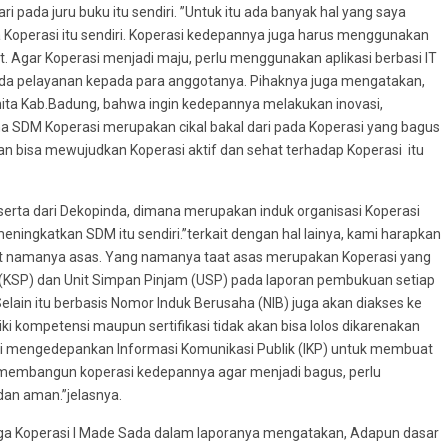
 pada juru buku itu sendiri. ”Untuk itu ada banyak hal yang saya
Koperasi itu sendiri. Koperasi kedepannya juga harus menggunakan
 Agar Koperasi menjadi maju, perlu menggunakan aplikasi berbasi IT
da pelayanan kepada para anggotanya. Pihaknya juga mengatakan,
ta Kab.Badung, bahwa ingin kedepannya melakukan inovasi,
a SDM Koperasi merupakan cikal bakal dari pada Koperasi yang bagus
an bisa mewujudkan Koperasi aktif dan sehat terhadap Koperasi itu
n serta dari Dekopinda, dimana merupakan induk organisasi Koperasi
ingkatkan SDM itu sendiri.”terkait dengan hal lainya, kami harapkan
aat namanya asas. Yang namanya taat asas merupakan Koperasi yang
 (KSP) dan Unit Simpan Pinjam (USP) pada laporan pembukuan setiap
Selain itu berbasis Nomor Induk Berusaha (NIB) juga akan diakses ke
ki kompetensi maupun sertifikasi tidak akan bisa lolos dikarenakan
i mengedepankan Informasi Komunikasi Publik (IKP) untuk membuat
 membangun koperasi kedepannya agar menjadi bagus, perlu
dan aman.”jelasnya.
aga Koperasi I Made Sada dalam laporanya mengatakan, Adapun dasar