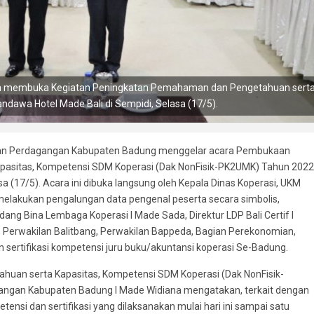
ana membuka Kegiatan Peningkatan Pemahaman dan Pengetahuan sert
dawa Hotel Made Bali di Sempidi, Selasa (17/5).
 dan Perdagangan Kabupaten Badung menggelar acara Pembukaan
asitas, Kompetensi SDM Koperasi (Dak NonFisik-PK2UMK) Tahun 2022
a (17/5). Acara ini dibuka langsung oleh Kepala Dinas Koperasi, UKM
lakukan pengalungan data pengenal peserta secara simbolis,
dang Bina Lembaga Koperasi I Made Sada, Direktur LDP Bali Certif I
 Perwakilan Balitbang, Perwakilan Bappeda, Bagian Perekonomian,
 sertifikasi kompetensi juru buku/akuntansi koperasi Se-Badung.
an serta Kapasitas, Kompetensi SDM Koperasi (Dak NonFisik-
angan Kabupaten Badung I Made Widiana mengatakan, terkait dengan
tensi dan sertifikasi yang dilaksanakan mulai hari ini sampai satu