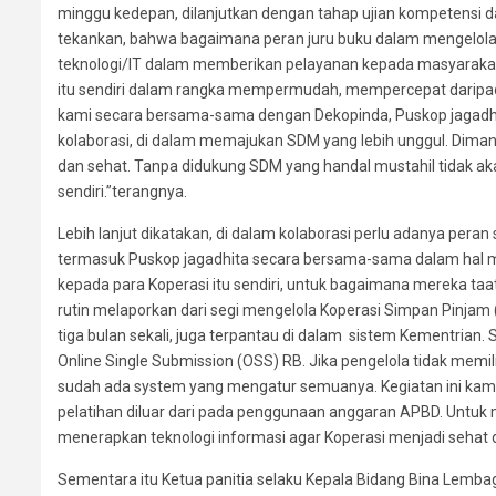
minggu kedepan, dilanjutkan dengan tahap ujian kompetensi dari
tekankan, bahwa bagaimana peran juru buku dalam mengelola 
teknologi/IT dalam memberikan pelayanan kepada masyarakat.
itu sendiri dalam rangka mempermudah, mempercepat daripa
kami secara bersama-sama dengan Dekopinda, Puskop jagadhi
kolaborasi, di dalam memajukan SDM yang lebih unggul. Diman
dan sehat. Tanpa didukung SDM yang handal mustahil tidak ak
sendiri.”terangnya.
Lebih lanjut dikatakan, di dalam kolaborasi perlu adanya pera
termasuk Puskop jagadhita secara bersama-sama dalam hal men
kepada para Koperasi itu sendiri, untuk bagaimana mereka t
rutin melaporkan dari segi mengelola Koperasi Simpan Pinjam
tiga bulan sekali, juga terpantau di dalam sistem Kementrian. 
Online Single Submission (OSS) RB. Jika pengelola tidak memili
sudah ada system yang mengatur semuanya. Kegiatan ini kam
pelatihan diluar dari pada penggunaan anggaran APBD. Untuk
menerapkan teknologi informasi agar Koperasi menjadi sehat 
Sementara itu Ketua panitia selaku Kepala Bidang Bina Lemb