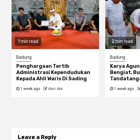
1 min read
2 min read
Badung
Badung
Penghargaan Tertib
Karya Agun
Administrasi Kependudukan
Bengiat, Bu
Kepada Ahli Waris Di Sading
Tandatanga
1 week ago
deni oke
1 week ago
Leave a Reply