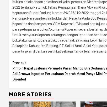
hukum pelaksanaan pelatihan ini yakni peraturan Menteri Kop
2022 tentang Petunjuk Teknis Penggunaan Dana Alokasi Khusus 
Keputusan Bupati Badung Nomor 39/046/HK/2022 tanggal 24 F
Penunjuk Narasumber/Instruktur dan Peserta Pada Sub Kegi
Kapasitas dan Kompetensi SDM Koperasi. “Maksud dan tujuan 
para petugas juru buku/Akuntansi Koperasi secara bertahap 
untuk menyusun laporan keuangan dengan tepat dan benar ses
buku/akuntansi Koperasi diikuti sebanyak 29 orang. Lebih lanju
Dekopinda Kabupaten Badung, PT. Solusi Anak Sakti Kabupaten 
peserta akan diberikan sertifikat sebagai tanda telah selesainy
Continue
Previous
Pimpin Rapat Evaluasi Perumda Pasar Mangu Giri Sedana S
Reading
Adi Arnawa Ingatkan Perusahaan Daerah Mesti Punya Misi Pr
Oriented
MORE STORIES