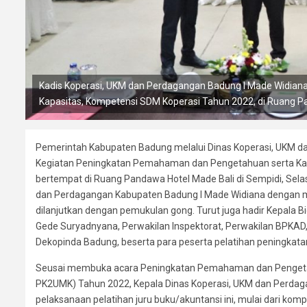
Kadis Koperasi, UKM dan Perdagangan Badung I Made Widi
Kapasitas, Kompetensi SDM Koperasi Tahun 2022, di Ruang Pan
Pemerintah Kabupaten Badung melalui Dinas Koperasi, UKM
Kegiatan Peningkatan Pemahaman dan Pengetahuan serta Kap
bertempat di Ruang Pandawa Hotel Made Bali di Sempidi, Selas
dan Perdagangan Kabupaten Badung I Made Widiana dengan me
dilanjutkan dengan pemukulan gong. Turut juga hadir Kepala Bi
Gede Suryadnyana, Perwakilan Inspektorat, Perwakilan BPKAD,
Dekopinda Badung, beserta para peserta pelatihan peningkatan
Seusai membuka acara Peningkatan Pemahaman dan Pengetahu
PK2UMK) Tahun 2022, Kepala Dinas Koperasi, UKM dan Perdag
pelaksanaan pelatihan juru buku/akuntansi ini, mulai dari kompe