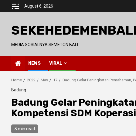
Skip
August 6, 2026
to
content
SEKEHEDEMENBAL
MEDIA SOSIALNYA SEMETON BALI
NEWS
VIRAL
Home
2022
May
17
Badung Gelar Peningkatan Pemahaman, P
Badung
Badung Gelar Peningkat
Kompetensi SDM Koperasi
3 min read