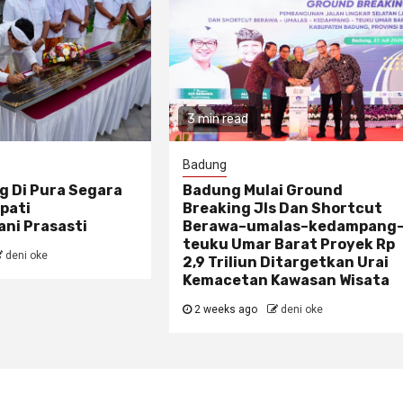
3 min read
Badung
g Di Pura Segara
Badung Mulai Ground
pati
Breaking Jls Dan Shortcut
ni Prasasti
Berawa–umalas–kedampang
teuku Umar Barat Proyek Rp
deni oke
2,9 Triliun Ditargetkan Urai
Kemacetan Kawasan Wisata
2 weeks ago
deni oke