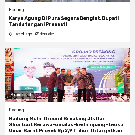
Badung
Karya Agung Di Pura Segara Bengiat, Bupati
Tandatangani Prasasti
1 week ago
deni oke
3 min read
Badung
Badung Mulai Ground Breaking Jls Dan
Shortcut Berawa–umalas–kedampang–teuku
Umar Barat Proyek Rp 2,9 Triliun Ditargetkan