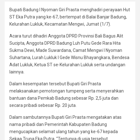
Bupati Badung I Nyoman Giri Prasta menghadiri perayaan Hut
ST Eka Putra yang ke-67, bertempat di Balai Banjar Badung,
Kelurahan Lukluk, Kecamatan Mengwi, Jumat (1/7).
Acara turut dihadiri Anggota DPRD Provinsi Bali Bagus Alit
Sucipta, Anggota DPRD Badung Luh Putu Gede Rara Hita
Sukma Dewi, Made Suwardana, Camat Mengwi I Nyoman
Suhartana, Lurah Lukluk I Gede Wisnu Bhayangkara, Bendesa
Adat Lukluk, Ketua ST se-Kelurahan Lukluk serta undangan
lainnya.
Dalam kesempatan tersebut Bupati Giri Prasta
melaksanakan pemotongan tumpeng serta menyerahkan
bantuan dana Pemkab Badung sebesar Rp. 2,5 juta dan
secara pribadi sebesar Rp. 20 juta.
Dalam sambutannya Bupati Giri Prasta mengatakan atas
nama pribadi dan Pemerintah Kabupaten Badung
mengucapkan selamat ulang tahun yang ke-67 kepada
Sekaa Truna Eka Putra. “Tentunya di usia tersebut