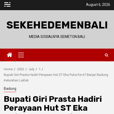
Skip
August 6, 2026
to
content
SEKEHEDEMENBALI
MEDIA SOSIALNYA SEMETON BALI
Primary
Menu
Home
2022
July
1
Bupati Giri Prasta Hadiri Perayaan Hut ST Eka Putra Ke-67 Banjar Badung
Kelurahan Lukluk
Badung
Bupati Giri Prasta Hadiri
Perayaan Hut ST Eka