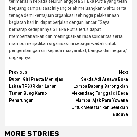
terimakasih kepada seluruh anggota ST Eka Putra yang telah
berjuang sampai saat ini yang telah meluangkan waktu serta
tenaga demi kemajuan organisasi sehingga pelaksanaan
kegiatan hari ini dapat berjalan dengan lancar. “Saya
berharap kedepannya ST Eka Putra terus dapat
mempertahankan dan meningkatkan rasa solidaritas serta
mampu menjadikan organisasi ini sebagai wadah untuk
pengembangan diri kepada masyarakat, bangsa dan negara,”
ungkapnya.
Continue
Previous
Next
Bupati Giri Prasta Meninjau
Sekda Adi Arnawa Buka
Reading
Lahan TPS3R dan Lahan
Lomba Bapang Barong dan
Taman Bung Karno
Mekendang Tunggal di Desa
Penarungan
Mambal Ajak Para Yowana
Untuk Melestarikan Seni dan
Budaya
MORE STORIES