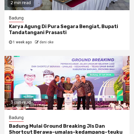
2 min read
Badung
Karya Agung Di Pura Segara Bengiat, Bupati
Tandatangani Prasasti
1 week ago
deni oke
3 min read
Badung
Badung Mulai Ground Breaking Jls Dan
Shortcut Berawa–umalas–kedampang–teuku