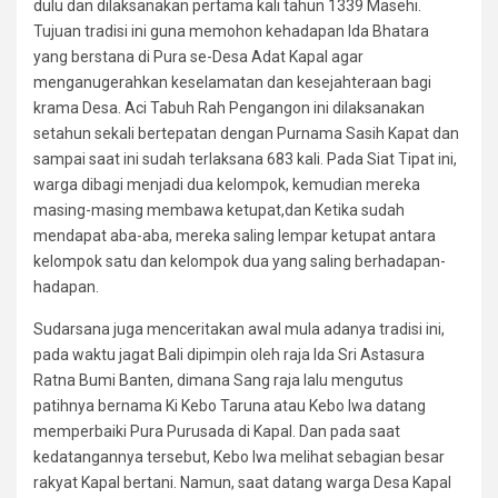
dulu dan dilaksanakan pertama kali tahun 1339 Masehi.
Tujuan tradisi ini guna memohon kehadapan Ida Bhatara
yang berstana di Pura se-Desa Adat Kapal agar
menganugerahkan keselamatan dan kesejahteraan bagi
krama Desa. Aci Tabuh Rah Pengangon ini dilaksanakan
setahun sekali bertepatan dengan Purnama Sasih Kapat dan
sampai saat ini sudah terlaksana 683 kali. Pada Siat Tipat ini,
warga dibagi menjadi dua kelompok, kemudian mereka
masing-masing membawa ketupat,dan Ketika sudah
mendapat aba-aba, mereka saling lempar ketupat antara
kelompok satu dan kelompok dua yang saling berhadapan-
hadapan.
Sudarsana juga menceritakan awal mula adanya tradisi ini,
pada waktu jagat Bali dipimpin oleh raja Ida Sri Astasura
Ratna Bumi Banten, dimana Sang raja lalu mengutus
patihnya bernama Ki Kebo Taruna atau Kebo Iwa datang
memperbaiki Pura Purusada di Kapal. Dan pada saat
kedatangannya tersebut, Kebo Iwa melihat sebagian besar
rakyat Kapal bertani. Namun, saat datang warga Desa Kapal