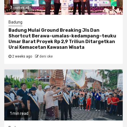
3 min read
Badung
Badung Mulai Ground Breaking Jls Dan
Shortcut Berawa–umalas–kedampang–teuku
Umar Barat Proyek Rp 2,9 Triliun Ditargetkan
Urai Kemacetan Kawasan Wisata
2 weeks ago
deni oke
1 min read