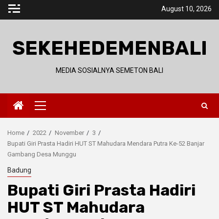
Skip
August 10, 2026
to
content
SEKEHEDEMENBALI
MEDIA SOSIALNYA SEMETON BALI
Primary
Menu
Home
2022
November
3
Bupati Giri Prasta Hadiri HUT ST Mahudara Mendara Putra Ke-52 Banjar
Gambang Desa Munggu
Badung
Bupati Giri Prasta Hadiri
HUT ST Mahudara