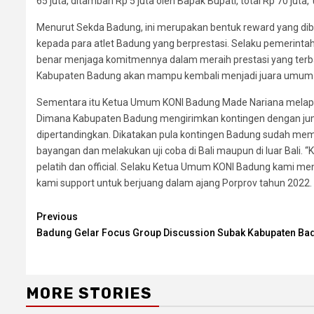
65 juta, ditambah Rp 5 juta oleh Bapak Bupati, total Rp 70 juta,’
Menurut Sekda Badung, ini merupakan bentuk reward yang dib
kepada para atlet Badung yang berprestasi. Selaku pemerinta
benar menjaga komitmennya dalam meraih prestasi yang terb
Kabupaten Badung akan mampu kembali menjadi juara umum d
Sementara itu Ketua Umum KONI Badung Made Nariana melapo
Dimana Kabupaten Badung mengirimkan kontingen dengan juml
dipertandingkan. Dikatakan pula kontingen Badung sudah memu
bayangan dan melakukan uji coba di Bali maupun di luar Bali. “
pelatih dan official. Selaku Ketua Umum KONI Badung kami m
kami support untuk berjuang dalam ajang Porprov tahun 2022
Continue
Previous
Badung Gelar Focus Group Discussion Subak Kabupaten Ba
Reading
MORE STORIES