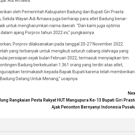
 ujar Adi Arnawa.
erikan oleh Pemerintah Kabupaten Badung dan Bupati Giri Prasta
h, Sekda Wayan Adi Arnawa juga berharap para atlet Badung benar-
aik untuk mengharumkan nama daerah. “Dan kami juga optimis
alam ajang Porprov tahun 2022 ini,” pungkasnya.
rkan, Porprov dilaksanakan pada tanggal 20-27 November 2022.
ah yang terbanyak untuk mengikuti seluruh cabang olahraga yang
lai persiapan sejak bulan Februari 2022, termasuk menyiapkan tim
Kontingen Badung berkekuatan 1.361 orang yang terdiri atas atlet,
engucapkan terimakasih kepada Bapak Bupati karena telah memberikan
. Badung Datang Untuk Menang,” ucapnya.
Nex
dung
Rangkaian Pesta Rakyat HUT Mangupura Ke-13 Bupati Giri Prast
Ajak Penonton Bernyanyi Indonesia Pusak