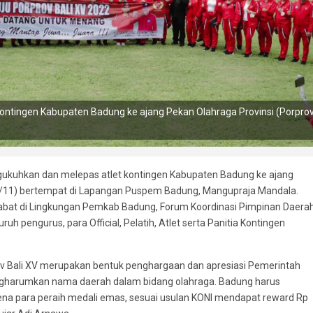
ntingen Kabupaten Badung ke ajang Pekan Olahraga Provinsi (Porpro
.
gukuhkan dan melepas atlet kontingen Kabupaten Badung ke ajang
 (9/11) bertempat di Lapangan Puspem Badung, Mangupraja Mandala.
jabat di Lingkungan Pemkab Badung, Forum Koordinasi Pimpinan Daera
 pengurus, para Official, Pelatih, Atlet serta Panitia Kontingen
 Bali XV merupakan bentuk penghargaan dan apresiasi Pemerintah
ngharumkan nama daerah dalam bidang olahraga. Badung harus
rena para peraih medali emas, sesuai usulan KONI mendapat reward Rp