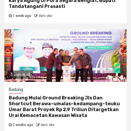
Karya Agung Di Pura Segara Bengiat, Bupati
Tandatangani Prasasti
1 week ago
deni oke
3 min read
Badung
Badung Mulai Ground Breaking Jls Dan
Shortcut Berawa–umalas–kedampang–teuku
Umar Barat Proyek Rp 2,9 Triliun Ditargetkan
Urai Kemacetan Kawasan Wisata
2 weeks ago
deni oke