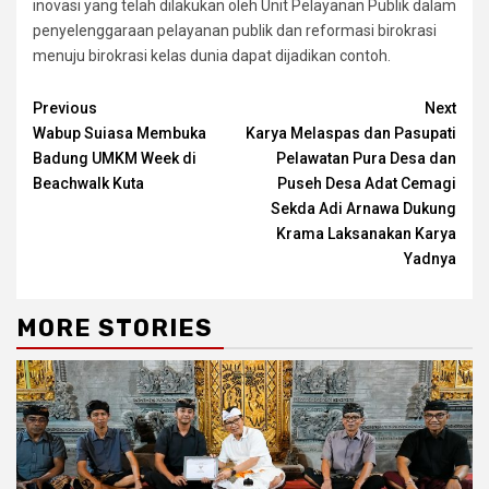
inovasi yang telah dilakukan oleh Unit Pelayanan Publik dalam
penyelenggaraan pelayanan publik dan reformasi birokrasi
menuju birokrasi kelas dunia dapat dijadikan contoh.
Continue
Previous
Next
Wabup Suiasa Membuka
Karya Melaspas dan Pasupati
Reading
Badung UMKM Week di
Pelawatan Pura Desa dan
Beachwalk Kuta
Puseh Desa Adat Cemagi
Sekda Adi Arnawa Dukung
Krama Laksanakan Karya
Yadnya
MORE STORIES